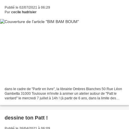
Publié le 02/07/2021 à 06:29
Par
cecile hudrisier
dans le cadre de "Partir en livre", la librairie Ombres Blanches 50 Rue Léon
Gambetta 31000 Toulouse m'invite à animer un atelier autour de "Patt le
vantard" le mercredi 7 juillet à 14h ! (à partir de 6 ans, dans la limite des
places disponibles / inscription...
dessine ton Patt !
Publié le 26/04/2021 à 06:09