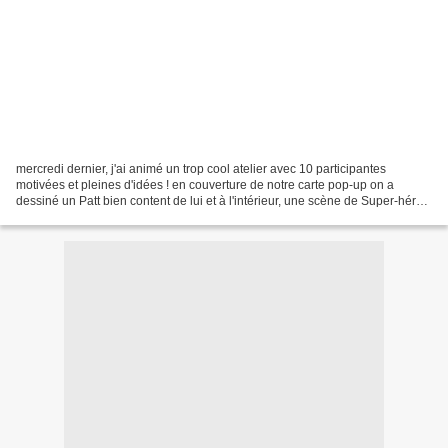
mercredi dernier, j'ai animé un trop cool atelier avec 10 participantes
motivées et pleines d'idées ! en couverture de notre carte pop-up on a
dessiné un Patt bien content de lui et à l'intérieur, une scène de Super-héro,
avec de la castagne, des étoiles...