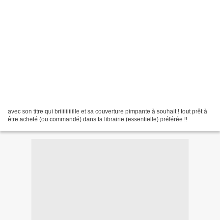
avec son titre qui briiiiiiiiille et sa couverture pimpante à souhait ! tout prêt à
être acheté (ou commandé) dans ta librairie (essentielle) préférée !!