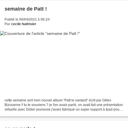
semaine de Patt !
Publié le 06/04/2021 à 06:24
Par
cecile hudrisier
cette semaine sort mon nouvel album "Patt le vantard" écrit par Gilles
Bizouerne !! tu te souviens ? je t'en avais parlé, on avait fait une présentation
virtuelle avec Didier jeunesse j'avais fabriqué un super support à Ipad pour
l'occasion, à base de...