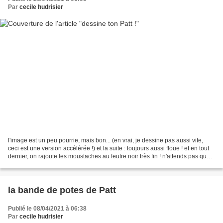
Par
cecile hudrisier
l'image est un peu pourrie, mais bon... (en vrai, je dessine pas aussi vite,
ceci est une version accélérée !) et la suite : toujours aussi floue ! et en tout
dernier, on rajoute les moustaches au feutre noir très fin ! n'attends pas que
l'image bouge,...
la bande de potes de Patt
Publié le 08/04/2021 à 06:38
Par
cecile hudrisier