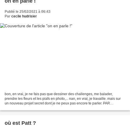
on en parle !
Publié le 25/02/2021 à 06:43
Par
cecile hudrisier
bon, en vrai, je ne fais pas que dessiner des challenges, me balader,
prendre les fleurs et les piafs en photo,... nan, en vrai, je travaille. mais sur
un nouveau projet secret dont je ne peux pas encore te parler. PAR
CONTRE, je peux te parler du projet...
où est Patt ?