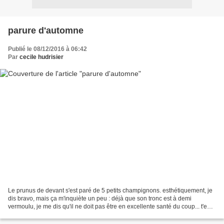
parure d'automne
Publié le 08/12/2016 à 06:42
Par
cecile hudrisier
Le prunus de devant s'est paré de 5 petits champignons. esthétiquement, je
dis bravo, mais ça m'inquiète un peu : déjà que son tronc est à demi
vermoulu, je me dis qu'il ne doit pas être en excellente santé du coup... t'en
penses quoi, les gens ? ça sent...