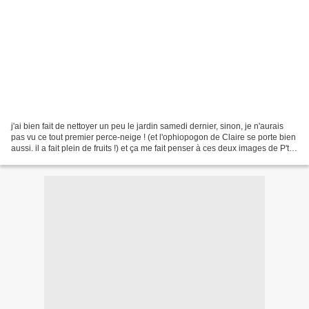
j'ai bien fait de nettoyer un peu le jardin samedi dernier, sinon, je n'aurais
pas vu ce tout premier perce-neige ! (et l'ophiopogon de Claire se porte bien
aussi. il a fait plein de fruits !) et ça me fait penser à ces deux images de P'tite
Pousse, forcément......