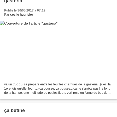
gasteria
Publié le 30/05/2017 à 07:19
Par
cecile hudrisier
ya un truc qui se prépare entre les feuilles charnues de la gastéria...(c'est la
1ere fois qu'elle fleurit...) ça pousse, ça pousse... ça ne s'arrête pas ! le long
de la hampe, une multitude de petites fleurs vert-rose en forme de bec de
toucan (ou de...
ça butine