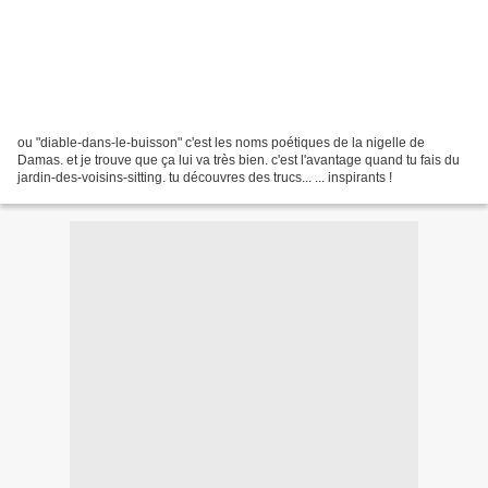
ou "diable-dans-le-buisson" c'est les noms poétiques de la nigelle de
Damas. et je trouve que ça lui va très bien. c'est l'avantage quand tu fais du
jardin-des-voisins-sitting. tu découvres des trucs... ... inspirants !