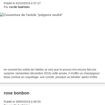
Publié le 02/10/2018 à 07:27
Par
cecile hudrisier
en ouvrant les volets de l'atelier, je vois que le prunus m'a encore fait une
surprise. (remember décembre 2016) cette année, il m'offre un champignon
beau comme un coquillage. une corolle, presque un bénitier. après m'être
exclamée devant une telle prouesse,...
rose bonbon
Publié le 28/05/2018 à 06:55