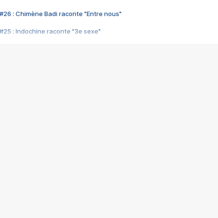
#26 : Chimène Badi raconte "Entre nous"
#25 : Indochine raconte "3e sexe"
#24 : Zaho raconte "C'est chelou"
#23 : Patrick Bruel raconte "Au café des délices"
#22 : Kyo raconte "Le chemin"
#21 : Nolwenn Leroy raconte "Cassé"
#20 : Patrick Hernandez raconte "Born to be alive"
#19 : Lorie raconte "Près de moi"
#18 : Michael Jones raconte "A nos actes manqués" (avec Jean-Jacque
#17 : Khaled raconte "Aïcha"
#16 : Corneille raconte "Parce qu'on vient de loin"
#15 : Indochine raconte "L'aventurier"