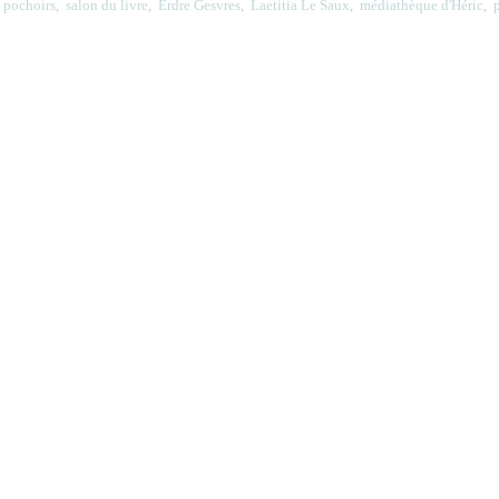
,
pochoirs
,
salon du livre
,
Erdre Gesvres
,
Laetitia Le Saux
,
médiathèque d'Héric
,