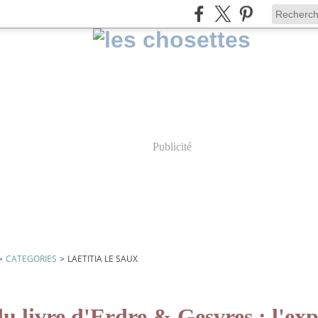
Publicité
>
CATEGORIES
>
LAETITIA LE SAUX
aux
u livre d'Erdre & Gesvres : l'ex