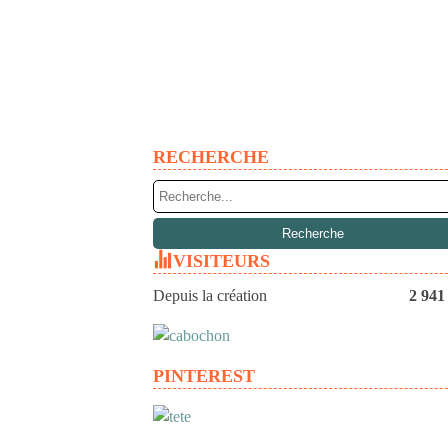
RECHERCHE
VISITEURS
Depuis la création
2 941
PINTEREST