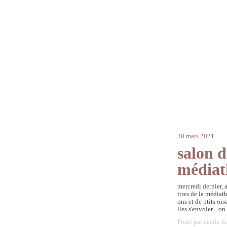
30 mars 2021
salon d
médiat
mercredi dernier, a
itres de la médiat
ons et de ptits ois
lles s'envoler... o
Posté par cecile h