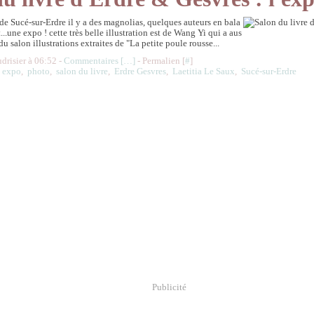
e de Sucé-sur-Erdre il y a des magnolias, quelques auteurs en bala
...une expo ! cette très belle illustration est de Wang Yi qui a aus
e du salon illustrations extraites de "La petite poule rousse...
udrisier à 06:52 -
Commentaires [
…
]
- Permalien [
#
]
,
expo
,
photo
,
salon du livre
,
Erdre Gesvres
,
Laetitia Le Saux
,
Sucé-sur-Erdre
Publicité