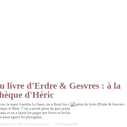
u livre d'Erdre & Gesvres : à la
hèque d'Héric
vec la super Laetitia Le Saux, on a fleuri les v
hèque d' Héric !! on a invité plein de gros poiss
eaux et on a laissé les pages des livres et les bu
n a aussi égayé les plexiglass...
udrisier à 07:05 -
Commentaires [
…
]
- Permalien [
#
]