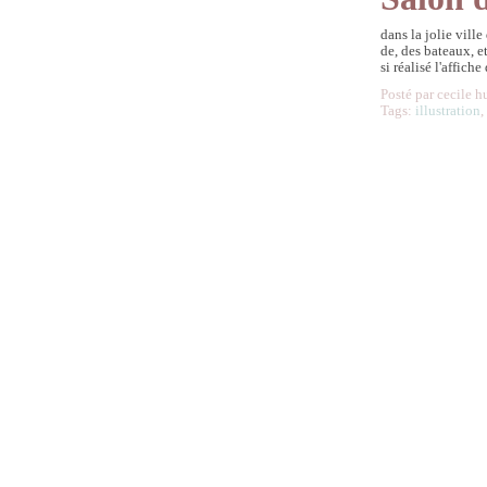
dans la jolie vill
de, des bateaux, et
si réalisé l'affich
Posté par cecile h
Tags:
illustration