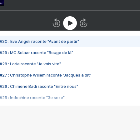
#30 : Eve Angeli raconte "Avant de partir"
#29 : MC Solaar raconte "Bouge de là"
28 : Lorie raconte "Je vais vite"
#27 : Christophe Willem raconte "Jacques a dit"
#26 : Chimène Badi raconte "Entre nous"
#25 : Indochine raconte "3e sexe"
#24 : Zaho raconte "C'est chelou"
#23 : Patrick Bruel raconte "Au café des délices"
#22 : Kyo raconte "Le chemin"