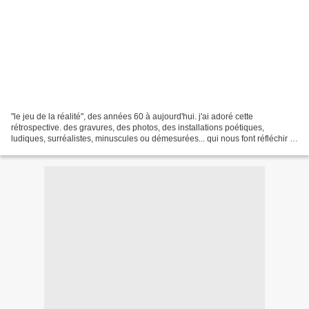
"le jeu de la réalité", des années 60 à aujourd'hui. j'ai adoré cette
rétrospective. des gravures, des photos, des installations poétiques,
ludiques, surréalistes, minuscules ou démesurées... qui nous font réfléchir à
la notion du corps dans l'espace,...