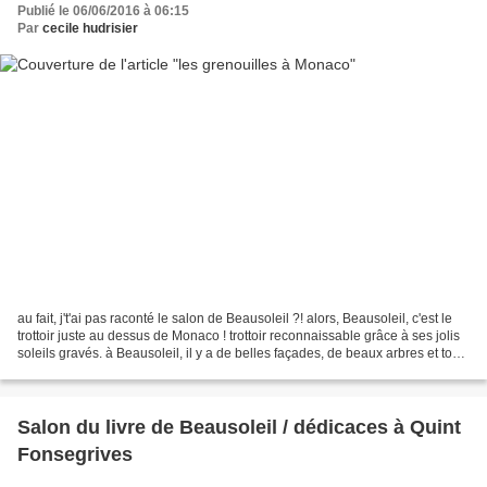
Publié le 06/06/2016 à 06:15
Par
cecile hudrisier
au fait, j't'ai pas raconté le salon de Beausoleil ?! alors, Beausoleil, c'est le
trottoir juste au dessus de Monaco ! trottoir reconnaissable grâce à ses jolis
soleils gravés. à Beausoleil, il y a de belles façades, de beaux arbres et tout
en haut des...
Salon du livre de Beausoleil / dédicaces à Quint
Fonsegrives