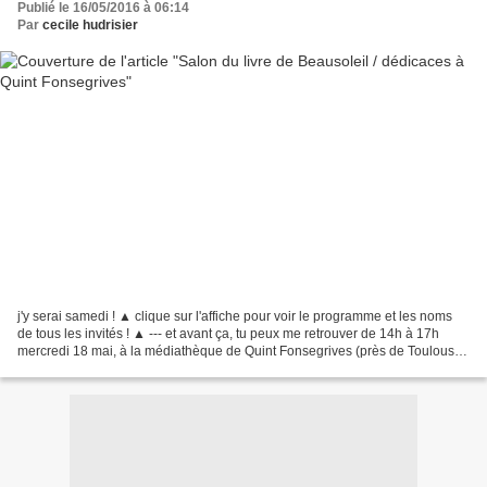
Publié le 16/05/2016 à 06:14
Par
cecile hudrisier
j'y serai samedi ! ▲ clique sur l'affiche pour voir le programme et les noms
de tous les invités ! ▲ --- et avant ça, tu peux me retrouver de 14h à 17h
mercredi 18 mai, à la médiathèque de Quint Fonsegrives (près de Toulouse)
pour une rencontre-dédicaces...