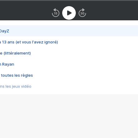
 DayZ
 a 13 ans (et vous l'avez ignoré)
e (littéralement)
im Rayan
 toutes les règles
s les jeux vidéo
us choquant de Rockstar ? - Le scandale BULLY
e plus moche de Steam
du RÊVE tourne au CAUCHEMAR
pendant 8 heures