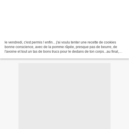
le vendredi, c'est permis ! enfin... j'ai voulu tenter une recette de cookies
bonne conscience, avec de la pomme râpée, presque pas de beurre, de
l'avoine et tout un tas de bons trucs pour le dedans de ton corps...au final,
c'était pas mauvais, mais ça...