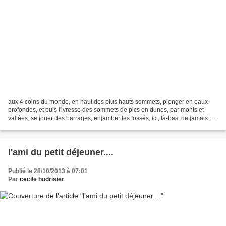
aux 4 coins du monde, en haut des plus hauts sommets, plonger en eaux
profondes, et puis l'ivresse des sommets de pics en dunes, par monts et
vallées, se jouer des barrages, enjamber les fossés, ici, là-bas, ne jamais se
poser. des fourmis dans les p...
l'ami du petit déjeuner....
Publié le 28/10/2013 à 07:01
Par
cecile hudrisier