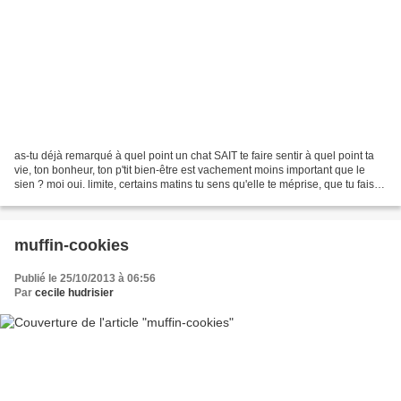
as-tu déjà remarqué à quel point un chat SAIT te faire sentir à quel point ta
vie, ton bonheur, ton p'tit bien-être est vachement moins important que le
sien ? moi oui. limite, certains matins tu sens qu'elle te méprise, que tu fais
partie des meubles,...
muffin-cookies
Publié le 25/10/2013 à 06:56
Par
cecile hudrisier