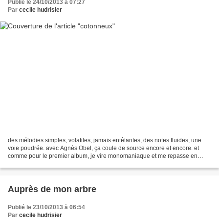
Publié le 24/10/2013 à 07:27
Par
cecile hudrisier
des mélodies simples, volatiles, jamais entêtantes, des notes fluides, une
voie poudrée. avec Agnès Obel, ça coule de source encore et encore. et
comme pour le premier album, je vire monomaniaque et me repasse en
boucle les 11 chansons pendant des semaines......
Auprès de mon arbre
Publié le 23/10/2013 à 06:54
Par
cecile hudrisier