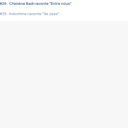
#26 : Chimène Badi raconte "Entre nous"
#25 : Indochine raconte "3e sexe"
#24 : Zaho raconte "C'est chelou"
#23 : Patrick Bruel raconte "Au café des délices"
#22 : Kyo raconte "Le chemin"
#21 : Nolwenn Leroy raconte "Cassé"
#20 : Patrick Hernandez raconte "Born to be alive"
#19 : Lorie raconte "Près de moi"
#18 : Michael Jones raconte "A nos actes manqués" (avec Jean-Jacque
#17 : Khaled raconte "Aïcha"
#16 : Corneille raconte "Parce qu'on vient de loin"
#15 : Indochine raconte "L'aventurier"
14 : Lorie raconte "Sur un air latino"