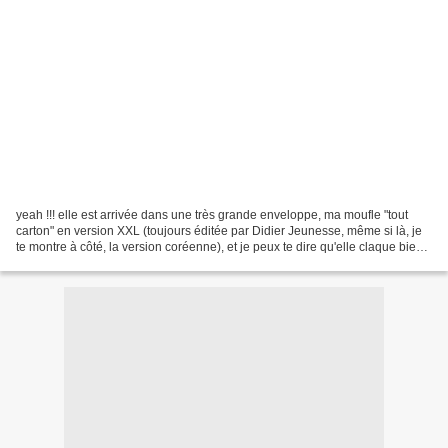
yeah !!! elle est arrivée dans une très grande enveloppe, ma moufle "tout
carton" en version XXL (toujours éditée par Didier Jeunesse, même si là, je
te montre à côté, la version coréenne), et je peux te dire qu'elle claque bien !
alors, si toi aussi,...