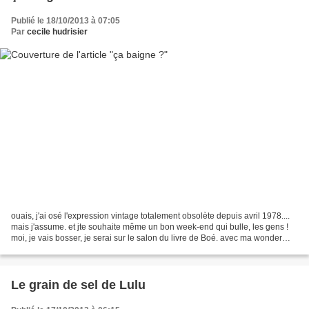
Publié le 18/10/2013 à 07:05
Par
cecile hudrisier
ouais, j'ai osé l'expression vintage totalement obsolète depuis avril 1978....
mais j'assume. et jte souhaite même un bon week-end qui bulle, les gens !
moi, je vais bosser, je serai sur le salon du livre de Boé. avec ma wonder
Bonbon et tout un tas d'auteurs...
Le grain de sel de Lulu