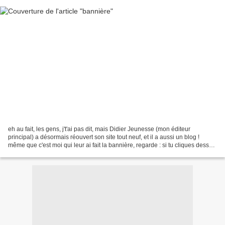
eh au fait, les gens, j't'ai pas dit, mais Didier Jeunesse (mon éditeur
principal) a désormais réouvert son site tout neuf, et il a aussi un blog !
même que c'est moi qui leur ai fait la bannière, regarde : si tu cliques dessus,
ça t'y amène direct.