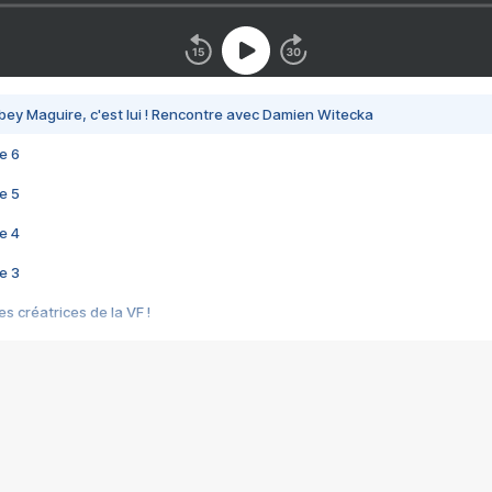
bey Maguire, c'est lui ! Rencontre avec Damien Witecka
e 6
e 5
e 4
e 3
s créatrices de la VF !
e 2
e 1
e Mektoub My Love arrive enfin ! Rencontre avec Shaïn Boumedine et Sal
i : après Toni en famille