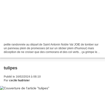
petite randonnée au départ de Saint Antonin Noble Val JOIE de tomber sur
un panneau plein de promesses (et sur un sticker plein d'humour) mais
déception de ne croiser que des cormorans et des col verts... ça grimpe le
long de la roche entre mousses, fougères...
tulipes
Publié le 16/02/2024 à 08:10
Par
cecile hudrisier