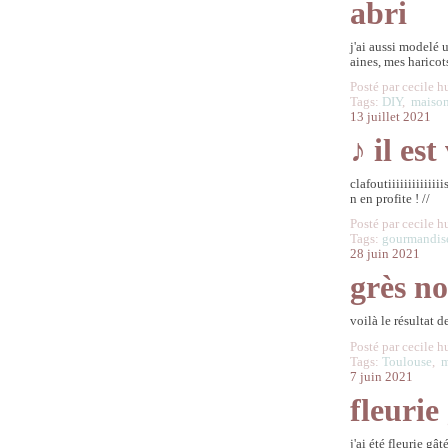
abri
j'ai aussi modelé 
aines, mes haricots
Posté par cecile h
Tags:
DIY
,
maiso
13 juillet 2021
♪ il es
clafoutiiiiiiiiiiii
n en profite ! //
Posté par cecile h
Tags:
gourmandis
28 juin 2021
grès no
voilà le résultat d
Posté par cecile h
Tags:
Toulouse
,
m
7 juin 2021
fleurie
j'ai été fleurie g