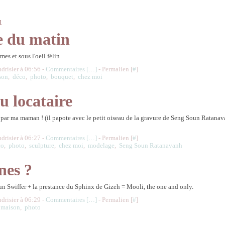
1
e du matin
mes et sous l'oeil félin
udrisier à 06:56 -
Commentaires [
…
]
- Permalien [
#
]
son
,
déco
,
photo
,
bouquet
,
chez moi
u locataire
 par ma maman ! (il papote avec le petit oiseau de la gravure de Seng Soun Ratana
udrisier à 06:27 -
Commentaires [
…
]
- Permalien [
#
]
co
,
photo
,
sculpture
,
chez moi
,
modelage
,
Seng Soun Ratanavanh
nes ?
'un Swiffer + la prestance du Sphinx de Gizeh = Mooli, the one and only.
udrisier à 06:29 -
Commentaires [
…
]
- Permalien [
#
]
,
maison
,
photo