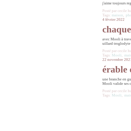
j'aime toujours re
Posté par cecile h
Tags:
maison
,
ph
4 février 2022
chaque
avec Mooli à trave
uillard troglodyte
Posté par cecile h
Tags:
Mooli
,
mai
22 novembre 202
érable
une branche en gu
Mooli valide ses o
Posté par cecile h
Tags:
Mooli
,
mai