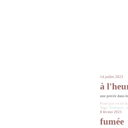
14 juillet 2023
à l'heur
une percée dans l
Posté par cecile h
Tags:
Toulouse
,
m
8 février 2023
fumée