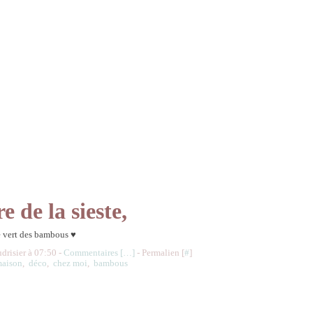
e de la sieste,
e vert des bambous ♥
udrisier à 07:50 -
Commentaires [
…
]
- Permalien [
#
]
aison
,
déco
,
chez moi
,
bambous