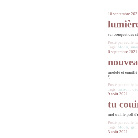
10 septembre 202
lumièr
sur bouquet des ci
Posté par cecile h
Tags:
Mooli
,
mai
6 septembre 2021
nouvea
modelé et émaillé
!)
Posté par cecile h
Tags:
maison
,
dé
9 août 2021
tu coui
moi oui. le poil d
Posté par cecile h
Tags:
Mooli
,
gif
3 août 2021