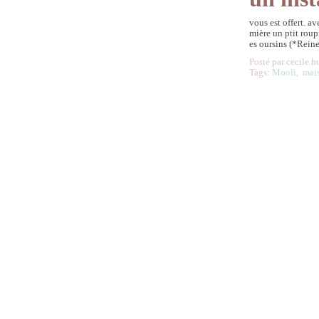
vous est offert. a
mière un ptit roup
es oursins (*Rein
Posté par cecile h
Tags:
Mooli
,
mai