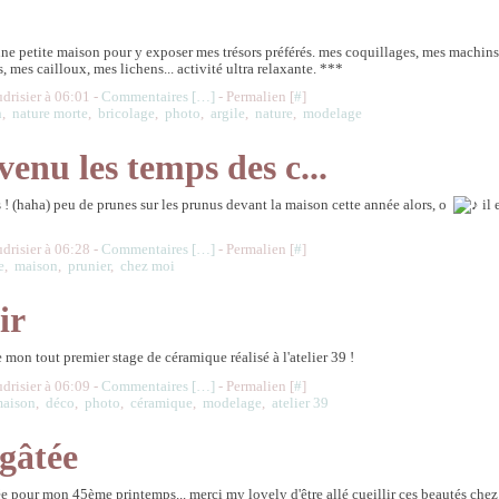
une petite maison pour y exposer mes trésors préférés. mes coquillages, mes machins
, mes cailloux, mes lichens... activité ultra relaxante. ***
udrisier à 06:01 -
Commentaires [
…
]
- Permalien [
#
]
n
,
nature morte
,
bricolage
,
photo
,
argile
,
nature
,
modelage
t venu les temps des c...
iis ! (haha) peu de prunes sur les prunus devant la maison cette année alors, o
udrisier à 06:28 -
Commentaires [
…
]
- Permalien [
#
]
e
,
maison
,
prunier
,
chez moi
ir
e mon tout premier stage de céramique réalisé à l'atelier 39 !
udrisier à 06:09 -
Commentaires [
…
]
- Permalien [
#
]
aison
,
déco
,
photo
,
céramique
,
modelage
,
atelier 39
 gâtée
âtée pour mon 45ème printemps... merci my lovely d'être allé cueillir ces beautés che