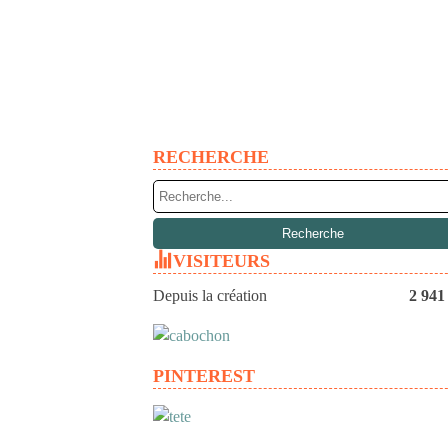
RECHERCHE
VISITEURS
Depuis la création
2 941
PINTEREST