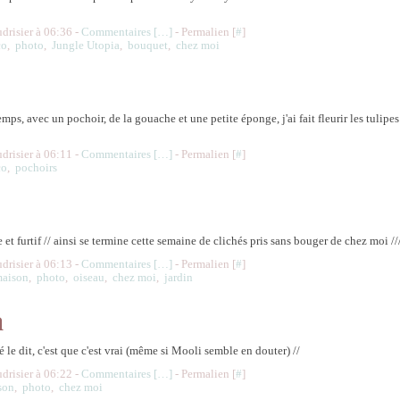
udrisier à 06:36 -
Commentaires [
…
]
- Permalien [
#
]
co
,
photo
,
Jungle Utopia
,
bouquet
,
chez moi
emps, avec un pochoir, de la gouache et une petite éponge, j'ai fait fleurir les tulipes 
udrisier à 06:11 -
Commentaires [
…
]
- Permalien [
#
]
co
,
pochoirs
e et furtif // ainsi se termine cette semaine de clichés pris sans bouger de chez moi //
udrisier à 06:13 -
Commentaires [
…
]
- Permalien [
#
]
aison
,
photo
,
oiseau
,
chez moi
,
jardin
a
hé le dit, c'est que c'est vrai (même si Mooli semble en douter) //
udrisier à 06:22 -
Commentaires [
…
]
- Permalien [
#
]
son
,
photo
,
chez moi