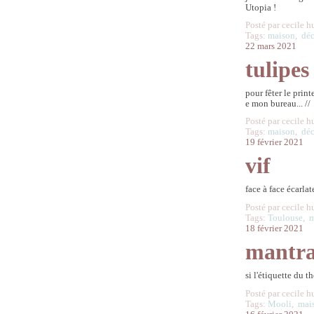
Utopia !
Posté par cecile h
Tags:
maison
,
dé
22 mars 2021
tulipes
pour fêter le print
e mon bureau... //
Posté par cecile h
Tags:
maison
,
dé
19 février 2021
vif
face à face écarlat
Posté par cecile h
Tags:
Toulouse
,
m
18 février 2021
mantr
si l'étiquette du t
Posté par cecile h
Tags:
Mooli
,
mai