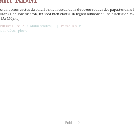
vec un bonus-cactus du soleil sur le museau de la douceuuuuuuur des papattes dans l
illon (+ double menton) un spot bien choisi un regard aimable et une discussion av
e Du Mépris)
udrisier à 06:12 -
Commentaires [
…
]
- Permalien [
#
]
son
,
déco
,
photo
Publicité