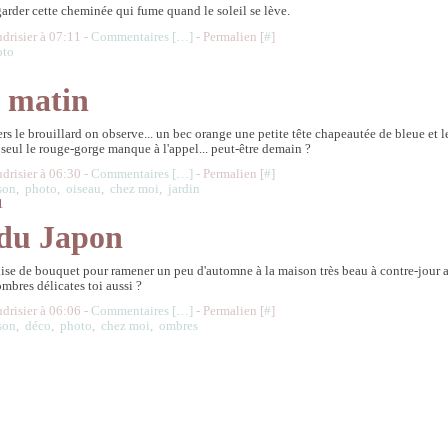
garder cette cheminée qui fume quand le soleil se lève.
udrisier à 07:11 -
Commentaires [
…
]
- Permalien [
#
]
oto
 matin
rs le brouillard on observe... un bec orange une petite tête chapeautée de bleue et 
 seul le rouge-gorge manque à l'appel... peut-être demain ?
udrisier à 06:30 -
Commentaires [
…
]
- Permalien [
#
]
son
,
photo
,
oiseau
,
chez moi
,
jardin
1
 du Japon
ise de bouquet pour ramener un peu d'automne à la maison très beau à contre-jour 
mbres délicates toi aussi ?
udrisier à 06:06 -
Commentaires [
…
]
- Permalien [
#
]
son
,
déco
,
photo
,
chez moi
,
ombres