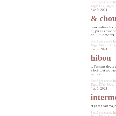
Posté par cecile h
Tags:
DIY
,
argile
6 août 2021
& chou
pour réaliser la c
oi, j'ai eu envie d
fin... /// le swiffer..
Posté par cecile h
Tags:
Mooli
,
DIY
5 août 2021
hibou
tu l'as sans doute
a forêt... et tout 
go... tu...
Posté par cecile h
Tags:
DIY
,
déco
,
4 août 2021
intermè
et ça m'a fait ma j
Posté par cecile h