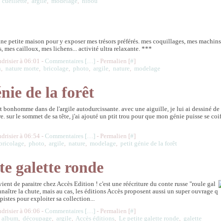
,
cueillette
,
argile
,
modelage
,
hibou
une petite maison pour y exposer mes trésors préférés. mes coquillages, mes machins
, mes cailloux, mes lichens... activité ultra relaxante. ***
udrisier à 06:01 -
Commentaires [
…
]
- Permalien [
#
]
n
,
nature morte
,
bricolage
,
photo
,
argile
,
nature
,
modelage
énie de la forêt
it bonhomme dans de l'argile autodurcissante. avec une aiguille, je lui ai dessiné de
re. sur le sommet de sa tête, j'ai ajouté un ptit trou pour que mon génie puisse se coi
udrisier à 06:54 -
Commentaires [
…
]
- Permalien [
#
]
bricolage
,
photo
,
argile
,
nature
,
modelage
,
petit génie de la forêt
te galette ronde
ent de paraitre chez Accès Edition ! c'est une réécriture du conte russe "roule gal
connaître la chute, mais au cas, les éditions Accès proposent aussi un super ouvrage q
pistes pour exploiter sa collection...
udrisier à 06:06 -
Commentaires [
…
]
- Permalien [
#
]
,
album
,
découpage
,
argile
,
Accès éditions
,
Le petite galette ronde
,
galette