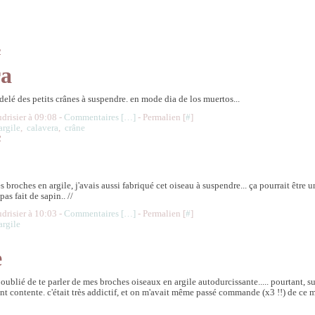
2
ra
odelé des petits crânes à suspendre. en mode dia de los muertos...
udrisier à 09:08 -
Commentaires [
…
]
- Permalien [
#
]
argile
,
calavera
,
crâne
2
s broches en argile, j'avais aussi fabriqué cet oiseau à suspendre... ça pourrait être 
 pas fait de sapin.. //
udrisier à 10:03 -
Commentaires [
…
]
- Permalien [
#
]
argile
e
oublié de te parler de mes broches oiseaux en argile autodurcissante..... pourtant, s
nt contente. c'était très addictif, et on m'avait même passé commande (x3 !!) de ce m