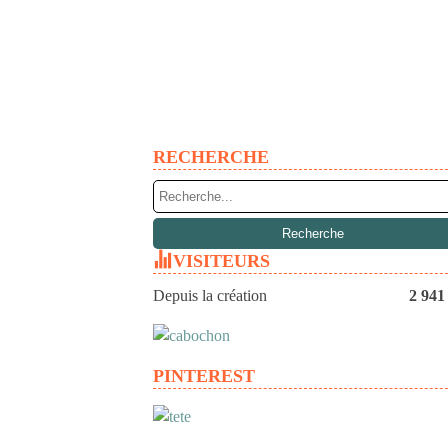
RECHERCHE
VISITEURS
Depuis la création
2 941
PINTEREST