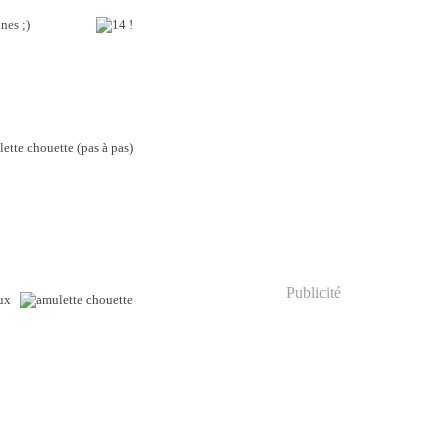
unes ;)
Publicité
eux