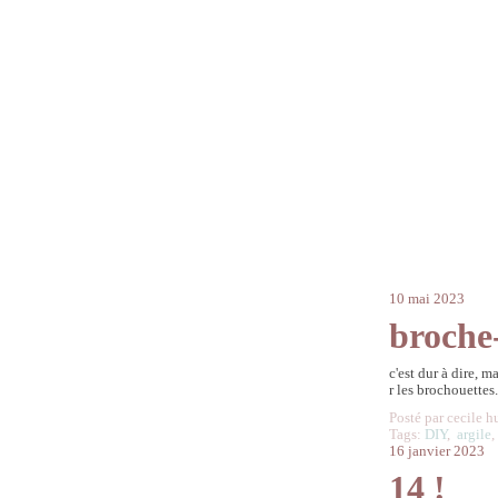
10 mai 2023
broche
c'est dur à dire, m
r les brochouettes
Posté par cecile h
Tags:
DIY
,
argile
16 janvier 2023
14 !