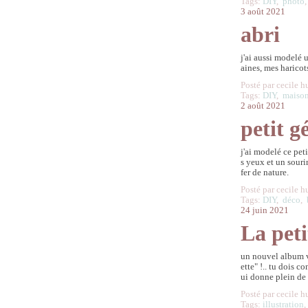
Tags:
DIY
,
photo
3 août 2021
abri
j'ai aussi modelé 
aines, mes haricots
Posté par cecile h
Tags:
DIY
,
maiso
2 août 2021
petit g
j'ai modelé ce pet
s yeux et un souri
fer de nature.
Posté par cecile h
Tags:
DIY
,
déco
,
24 juin 2021
La peti
un nouvel album vi
ette" !.. tu dois 
ui donne plein de 
Posté par cecile h
Tags:
illustration