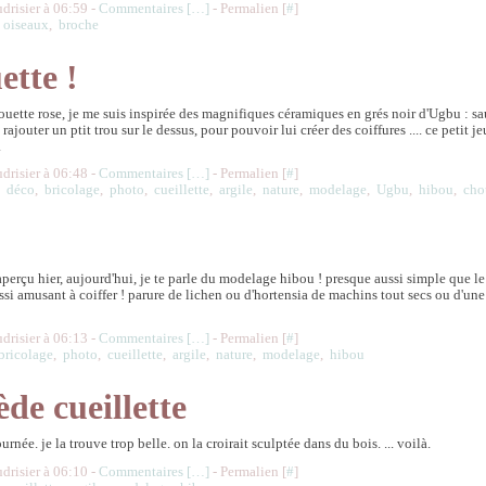
udrisier à 06:59 -
Commentaires [
…
]
- Permalien [
#
]
,
oiseaux
,
broche
ette !
houette rose, je me suis inspirée des magnifiques céramiques en grés noir d'Ugbu : s
e rajouter un ptit trou sur le dessus, pour pouvoir lui créer des coiffures .... ce petit je
.
udrisier à 06:48 -
Commentaires [
…
]
- Permalien [
#
]
,
déco
,
bricolage
,
photo
,
cueillette
,
argile
,
nature
,
modelage
,
Ugbu
,
hibou
,
cho
 aperçu hier, aujourd'hui, je te parle du modelage hibou ! presque aussi simple que le
aussi amusant à coiffer ! parure de lichen ou d'hortensia de machins tout secs ou d'une
udrisier à 06:13 -
Commentaires [
…
]
- Permalien [
#
]
bricolage
,
photo
,
cueillette
,
argile
,
nature
,
modelage
,
hibou
de cueillette
ournée. je la trouve trop belle. on la croirait sculptée dans du bois. ... voilà.
udrisier à 06:10 -
Commentaires [
…
]
- Permalien [
#
]