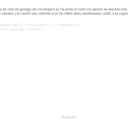
te de chat mi grumpy mi circonspect je l'ai peint et verni j'ai rajouté un machin tout 
 le chemin, j'ai cueilli une ombelle et je l'ai offert ainsi, doublement coiffé, à la co
udrisier à 06:43 -
Commentaires [
…
]
- Permalien [
#
]
,
chat
,
modelage
,
bricolette
Publicité