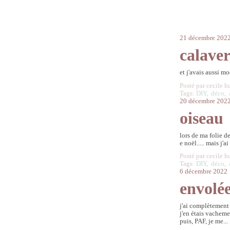
21 décembre 202
calave
et j'avais aussi m
Posté par cecile h
Tags:
DIY
,
déco
,
20 décembre 202
oiseau
lors de ma folie de
e noël..... mais j'ai
Posté par cecile h
Tags:
DIY
,
déco
,
6 décembre 2022
envolé
j'ai complètement 
j'en étais vacheme
puis, PAF, je me...