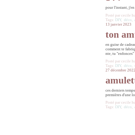
pour l'instant, j'e
Posté par cecile h
Tags:
DIY
,
déco
,
13 janvier 2023
ton amu
en guise de cadea
comment te fabriqu
nte, tu "enfonces"
Posté par cecile h
Tags:
DIY
,
déco
,
27 décembre 202
amulet
ces derniers temps
premières d'une l
Posté par cecile h
Tags:
DIY
,
déco
,