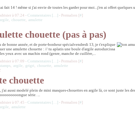
n ai fait 14 ! même si j'ai envie de toutes les garder pour moi...j'en ai offert quelques 
udrisier à 07:24 -
Commentaires [
…
]
- Permalien [
#
]
argile
,
chouette
,
amulette
lette chouette (pas à pas)
u de bonne année, et de porte-bonheur spécialvendredi 13, je t'explique
er une amulette chouette : // tu aplatis une boule d'argile autodurcissa
 les yeux avec un machin rond (genre, manche de cuillère,...
udrisier à 07:09 -
Commentaires [
…
]
- Permalien [
#
]
stamps
,
argile
,
grigri
,
chouette
,
amulette
2
te chouette
, j'ai aussi modelé plein de mini masques-chouettes en argile là, ce sont juste les d
oooooooooongue série. ...
udrisier à 07:45 -
Commentaires [
…
]
- Permalien [
#
]
argile
,
amulette