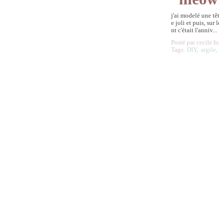
j'ai modelé une tê
e joli et puis, sur
nt c'était l'anniv...
Posté par cecile h
Tags:
DIY
,
argile