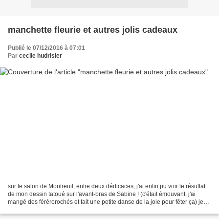
manchette fleurie et autres jolis cadeaux
Publié le 07/12/2016 à 07:01
Par
cecile hudrisier
sur le salon de Montreuil, entre deux dédicaces, j'ai enfin pu voir le résultat
de mon dessin tatoué sur l'avant-bras de Sabine ! (c'était émouvant. j'ai
mangé des férérorochés et fait une petite danse de la joie pour fêter ça) je
n'ai pas dessiné le...