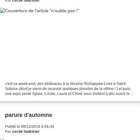
Par
cecile hudrisier
c'est ce week-end, des dédicaces à la librairie l'Echappée-Livre à Saint-
Sulpice (dont je viens de recevoir quelques phootos de la vitrine ! ) et puis,
une expo vente Sylvie, Cécile, Laure et Chloé vous invitent à déc ouvrir leurs
nouvelles créations...
parure d'automne
Publié le 08/12/2016 à 06:42
Par
cecile hudrisier