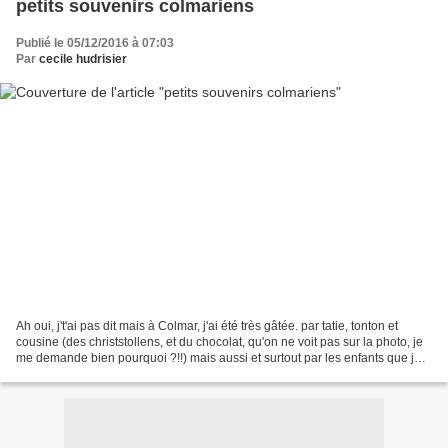
petits souvenirs colmariens
Publié le 05/12/2016 à 07:03
Par
cecile hudrisier
Ah oui, j't'ai pas dit mais à Colmar, j'ai été très gâtée. par tatie, tonton et
cousine (des christstollens, et du chocolat, qu'on ne voit pas sur la photo, je
me demande bien pourquoi ?!!) mais aussi et surtout par les enfants que je
suis allée rencontrer...