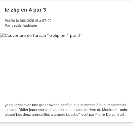
le zlip en 4 par 3
Publié le 06/12/2016 à 07:00
Par
cecile hudrisier
yeah ! c'est avec une graaaAAnde fierté que je te montre à quoi ressemblait
le stand Didier jeunesse cette année sur le salon du livre de Montreuil : notre
album"Les deux grenouilles à grande bouche", écrit par Pierre Delye, était à
l'honneur, et je dois...