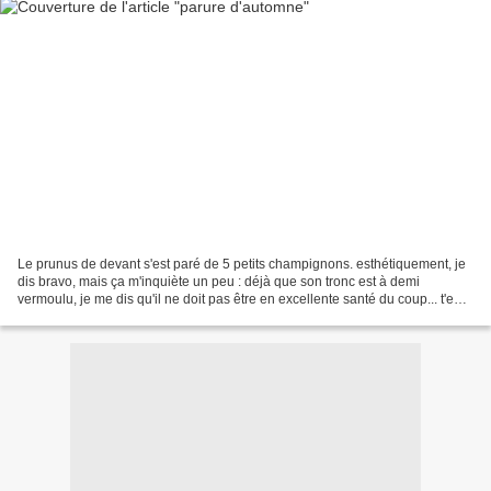
Le prunus de devant s'est paré de 5 petits champignons. esthétiquement, je
dis bravo, mais ça m'inquiète un peu : déjà que son tronc est à demi
vermoulu, je me dis qu'il ne doit pas être en excellente santé du coup... t'en
penses quoi, les gens ? ça sent...