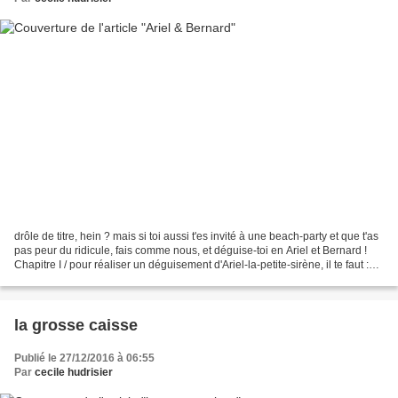
drôle de titre, hein ? mais si toi aussi t'es invité à une beach-party et que t'as
pas peur du ridicule, fais comme nous, et déguise-toi en Ariel et Bernard !
Chapitre I / pour réaliser un déguisement d'Ariel-la-petite-sirène, il te faut :
*un tee-shirt...
la grosse caisse
Publié le 27/12/2016 à 06:55
Par
cecile hudrisier