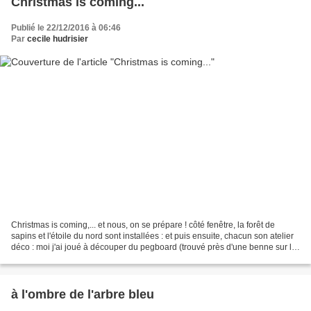
Christmas is coming...
Publié le 22/12/2016 à 06:46
Par
cecile hudrisier
Christmas is coming,... et nous, on se prépare ! côté fenêtre, la forêt de
sapins et l'étoile du nord sont installées : et puis ensuite, chacun son atelier
déco : moi j'ai joué à découper du pegboard (trouvé près d'une benne sur le
parking de Babou !...
à l'ombre de l'arbre bleu