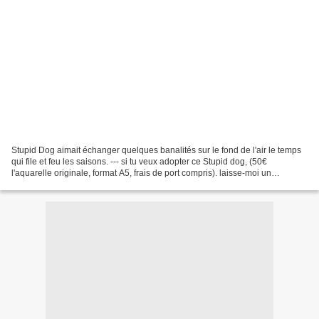
Stupid Dog aimait échanger quelques banalités sur le fond de l'air le temps
qui file et feu les saisons. --- si tu veux adopter ce Stupid dog, (50€
l'aquarelle originale, format A5, frais de port compris). laisse-moi un
commentaire rapido ! Enregistrer...