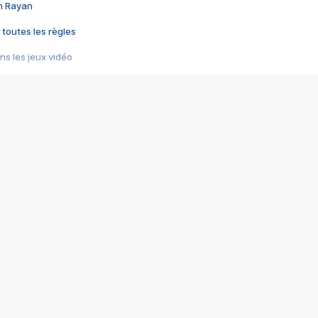
im Rayan
 toutes les règles
s les jeux vidéo
us choquant de Rockstar ? - Le scandale BULLY
e plus moche de Steam
du RÊVE tourne au CAUCHEMAR
pendant 8 heures
it… à tort
umiliés par un jeu vidéo
ire - Final Fantasy 8
ti un empire - Age of Empires
story DOFUS
tard, il crée l'un des pires jeux de tous les temps, MindsEye.