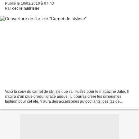
Publié le 10/02/2010 à 07:43
Par
cecile hudrisier
Voici la couv du carnet de styliste que j'ai illustré pour le magazine Julie. Il
s'agira d'un plus-produit grâce auquel tu pourras créer tes silhouettes
fashion pour cet été. Y'aura des accessoires autocollants, des tas de
combinaisons possibles, avec...