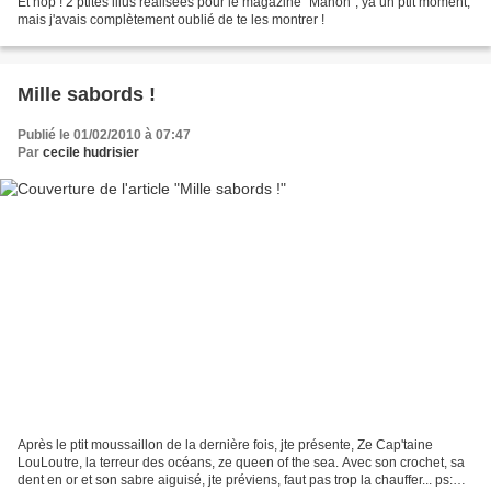
Et hop ! 2 ptites illus réalisées pour le magazine "Manon", ya un ptit moment,
mais j'avais complètement oublié de te les montrer !
Mille sabords !
Publié le 01/02/2010 à 07:47
Par
cecile hudrisier
Après le ptit moussaillon de la dernière fois, jte présente, Ze Cap'taine
LouLoutre, la terreur des océans, ze queen of the sea. Avec son crochet, sa
dent en or et son sabre aiguisé, jte préviens, faut pas trop la chauffer... ps: