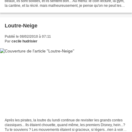
beaux, ils sont solides, et ils sentent bon... Au menu: le coin lecture, la gym,
la cantine, et la récré. mais malheureusement, je pense qu'on ne peut les
acheter que sur...
Loutre-Neige
Publié le 08/02/2010 à 07:11
Par
cecile hudrisier
Après les pirates, la loutre du lundi continue de revisiter les grands contes
classiques... Ils étaient chouette, quand même, les premiers Disney, hein...?
Tu te souviens ? Les mouvements étaient si gracieux, si légers...rien à voir