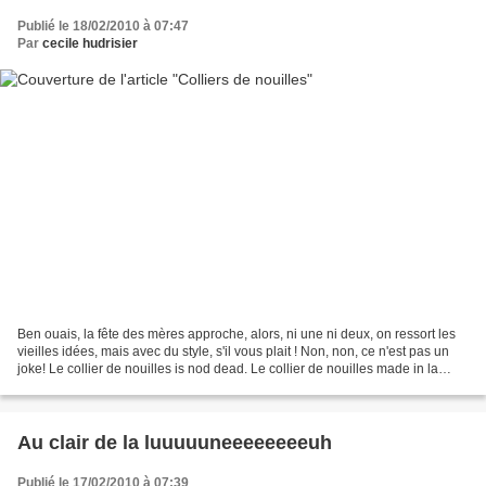
Publié le 18/02/2010 à 07:47
Par
cecile hudrisier
Ben ouais, la fête des mères approche, alors, ni une ni deux, on ressort les
vieilles idées, mais avec du style, s'il vous plait ! Non, non, ce n'est pas un
joke! Le collier de nouilles is nod dead. Le collier de nouilles made in la
loutre paraitra bel...
Au clair de la luuuuuneeeeeeeeuh
Publié le 17/02/2010 à 07:39