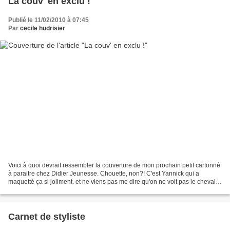
La couv' en exclu !
Publié le 11/02/2010 à 07:45
Par
cecile hudrisier
Voici à quoi devrait ressembler la couverture de mon prochain petit cartonné
à paraitre chez Didier Jeunesse. Chouette, non?! C'est Yannick qui a
maquetté ça si joliment. et ne viens pas me dire qu'on ne voit pas le cheval
en entier, c'est fait esssprès,...
Carnet de styliste