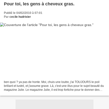
Pour toi, les gens à cheveux gras.
Publié le 04/02/2010 à 07:01
Par
cecile hudrisier
ben quoi ? ya pas de honte. Moi, chuis une loutre, j'ai TOUJOURS le poil
brillant et lustré, et j'assume grave. Là, c'est une illus pour le sujet beauté du
magazine Julie. Le magazine Julie, il est trop fortiche pour te donner des
astuces: "t'as les cheveux...