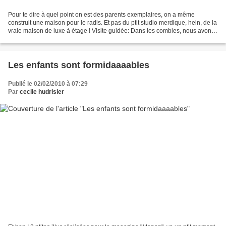
Pour te dire à quel point on est des parents exemplaires, on a même
construit une maison pour le radis. Et pas du ptit studio merdique, hein, de la
vraie maison de luxe à étage ! Visite guidée: Dans les combles, nous avons
imaginé une mezzanine-solarium,...
Les enfants sont formidaaaables
Publié le 02/02/2010 à 07:29
Par
cecile hudrisier