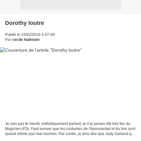
Dorothy loutre
Publié le 15/02/2010 à 07:09
Par
cecile hudrisier
Je vais pas te mentir, esthétiquement parlant, je n'ai jamais été très fan du
Magicien d'Oz. Faut avouer que les costumes de l'épouvantail et du lion sont
quand même pas mal moches. Par contre, je dois dire que Judy Garland qui
chante "Somewhere, over...