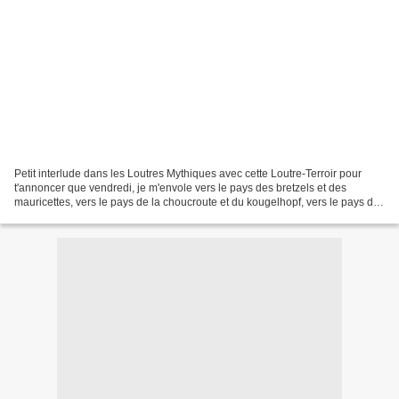
Petit interlude dans les Loutres Mythiques avec cette Loutre-Terroir pour
t'annoncer que vendredi, je m'envole vers le pays des bretzels et des
mauricettes, vers le pays de la choucroute et du kougelhopf, vers le pays de
la flammekueche et du baeckeofe...(...)...