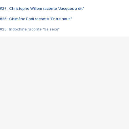
#27 : Christophe Willem raconte "Jacques a dit"
#26 : Chimène Badi raconte "Entre nous"
#25 : Indochine raconte "3e sexe"
#24 : Zaho raconte "C'est chelou"
#23 : Patrick Bruel raconte "Au café des délices"
#22 : Kyo raconte "Le chemin"
#21 : Nolwenn Leroy raconte "Cassé"
#20 : Patrick Hernandez raconte "Born to be alive"
#19 : Lorie raconte "Près de moi"
#18 : Michael Jones raconte "A nos actes manqués" (avec Jean-Jacque
#17 : Khaled raconte "Aïcha"
#16 : Corneille raconte "Parce qu'on vient de loin"