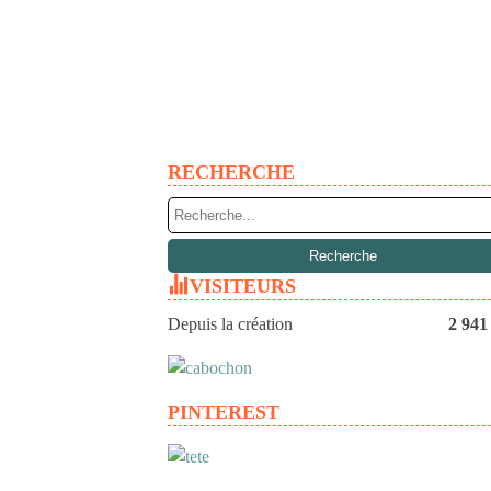
RECHERCHE
VISITEURS
Depuis la création
2 941
PINTEREST