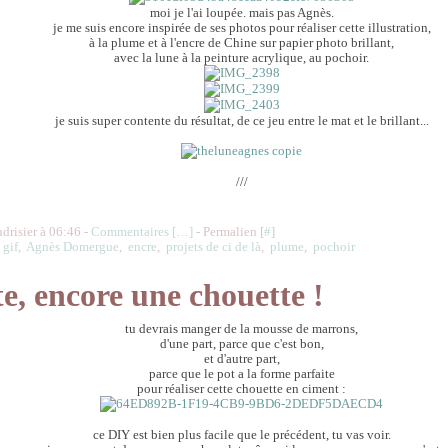
moi je l'ai loupée. mais pas Agnès.
je me suis encore inspirée de ses photos pour réaliser cette illustration,
à la plume et à l'encre de Chine sur papier photo brillant,
avec la lune à la peinture acrylique, au pochoir.
je suis super contente du résultat, de ce jeu entre le mat et le brillant...
///
udrisier à 06:46 -
Commentaires [
…
]
- Permalien [
#
]
,
gif
,
Agnès Domergue
,
encre
,
projets de ci de là
,
plume
,
pochoir
e, encore une chouette !
tu devrais manger de la mousse de marrons,
d'une part, parce que c'est bon,
et d'autre part,
parce que le pot a la forme parfaite
pour réaliser cette chouette en ciment :
ce DIY est bien plus facile que le précédent, tu vas voir.