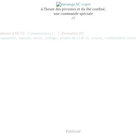
à l'heure des pivoines et du thé confiné,
une commande spéciale
///
udrisier à 06:53 -
Commentaires [
…
]
- Permalien [
#
]
,
aquarelle
,
maison
,
encre
,
collage
,
projets de ci de là
,
oiseau
,
confinement créati
Publicité