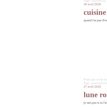
Tags:
illustration
28 avril 2020
cuisin
quand t'as pas d'o
Posté par cecile h
Tags:
gourmandis
27 avril 2020
lune ro
je sais pas si tu l