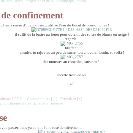
,
maison
,
déco
,
projets de ci de là
,
découpage
,
photo
e de confinement
euf mais envie d'une mousse... utilise l'eau du bocal de pois-chiches !
il suffit de la battre au fouet pour obtenir des sortes de blancs en neige !
regarde :
bluffant.
ensuite, tu rajoutes un peu de sucre, ton chocolat fondu, et voilà !
des mousses au chocolat, sans oeuf !
recette trouvée
ici
///
udrisier à 06:21 -
Commentaires [
…
]
- Permalien [
#
]
e
,
confinement créatif
,
recette
,
mousse
se
'as vue passer, mais ya eu une lune rose dernièrement...