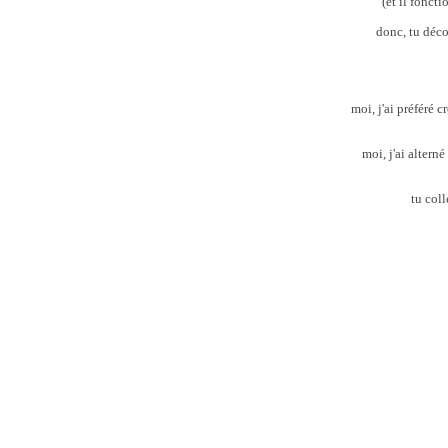
(et il fonct
donc, tu déco
moi, j'ai préféré 
moi, j'ai altern
tu coll