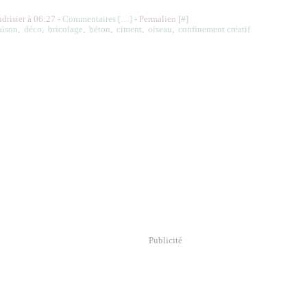
udrisier à 06:27 -
Commentaires [
…
]
- Permalien [
#
]
aison
,
déco
,
bricolage
,
béton
,
ciment
,
oiseau
,
confinement créatif
Publicité