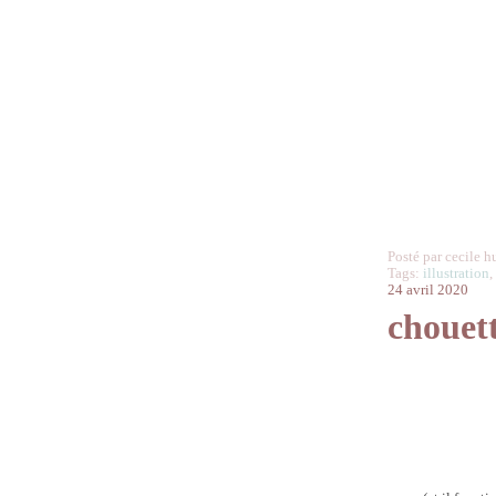
Posté par cecile h
Tags:
illustration
24 avril 2020
chouett