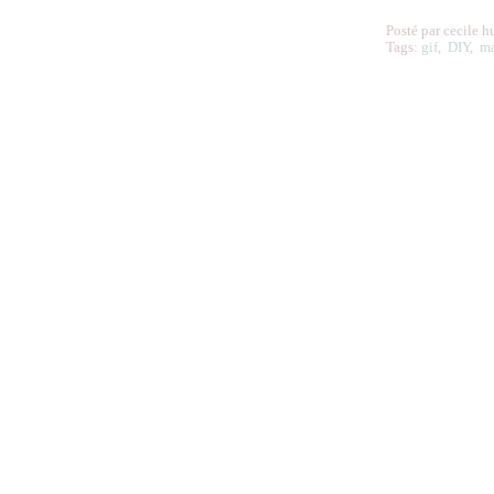
Posté par cecile h
Tags:
gif
,
DIY
,
m