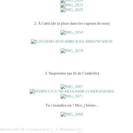
2. À l’abri (de la pluie dans les vapeurs de rose)
3. Suspendue (au fil de l’ombelle)
Tu t’installes où ? Moi, j’hésite...
udrisier à 06:38 -
Commentaires [
…
]
- Permalien [
#
]