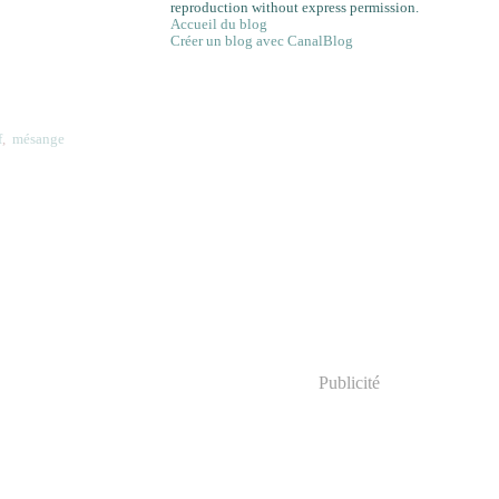
reproduction without express permission.
Accueil du blog
Créer un blog avec CanalBlog
f
,
mésange
Publicité