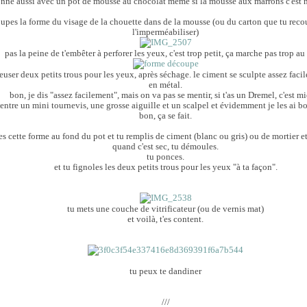
ionne aussi avec un pot de mousse au chocolat même si la mousse aux marrons c'est 
upes la forme du visage de la chouette dans de la mousse (ou du carton que tu reco
l'imperméabiliser)
pas la peine de t'embêter à perforer les yeux, c'est trop petit, ça marche pas trop au 
creuser deux petits trous pour les yeux, après séchage. le ciment se sculpte assez faci
en métal.
bon, je dis "assez facilement", mais on va pas se mentir, si t'as un Dremel, c'est m
é entre un mini tournevis, une grosse aiguille et un scalpel et évidemment je les ai b
bon, ça se fait.
es cette forme au fond du pot et tu remplis de ciment (blanc ou gris) ou de mortier et
quand c'est sec, tu démoules.
tu ponces.
et tu fignoles les deux petits trous pour les yeux "à ta façon".
tu mets une couche de vitrificateur (ou de vernis mat)
et voilà, t'es content.
tu peux te dandiner
///