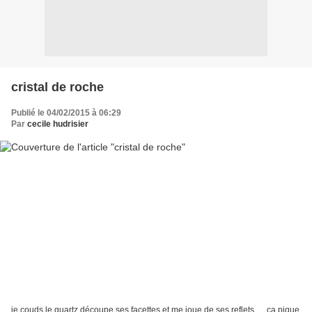
cristal de roche
Publié le 04/02/2015 à 06:29
Par
cecile hudrisier
je couds le quartz découpe ses facettes et me joue de ses reflets .... ça pique