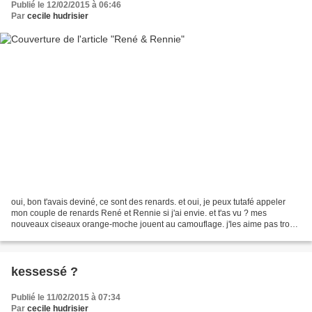
Publié le 12/02/2015 à 06:46
Par
cecile hudrisier
oui, bon t'avais deviné, ce sont des renards. et oui, je peux tutafé appeler
mon couple de renards René et Rennie si j'ai envie. et t'as vu ? mes
nouveaux ciseaux orange-moche jouent au camouflage. j'les aime pas trop
en fait...le plastique orange fait...
kessessé ?
Publié le 11/02/2015 à 07:34
Par
cecile hudrisier