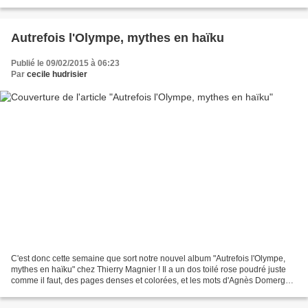
tout bien découpé-poilichonné....
Autrefois l'Olympe, mythes en haïku
Publié le 09/02/2015 à 06:23
Par
cecile hudrisier
C'est donc cette semaine que sort notre nouvel album "Autrefois l'Olympe,
mythes en haïku" chez Thierry Magnier ! Il a un dos toilé rose poudré juste
comme il faut, des pages denses et colorées, et les mots d'Agnès Domergue,
blancs, juste posés, ...bref,...