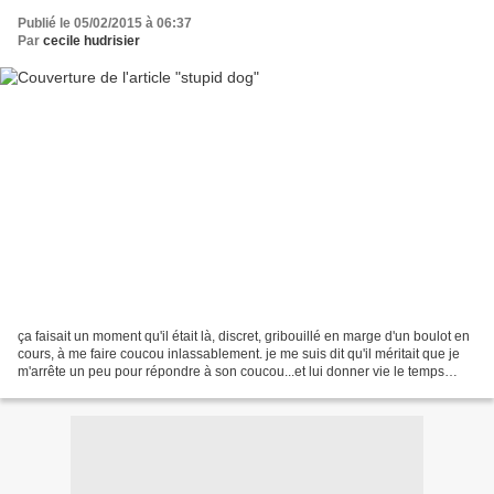
Publié le 05/02/2015 à 06:37
Par
cecile hudrisier
ça faisait un moment qu'il était là, discret, gribouillé en marge d'un boulot en
cours, à me faire coucou inlassablement. je me suis dit qu'il méritait que je
m'arrête un peu pour répondre à son coucou...et lui donner vie le temps
d'une aquarelle. alors,...