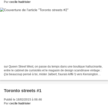
Par
cecile hudrisier
sur Queen Street West, on passe du temps dans une boutique hallucinante,
entre le cabinet de curisiotés et le magasin de design scandinave vintage :
(j'ai beaucoup pensé à toi, mister Jalbert, t'aurais kiffé !) vers Kensington
Market, on mange des bagels,...
Toronto streets #1
Publié le 18/02/2015 à 06:46
Par
cecile hudrisier