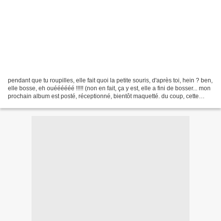
pendant que tu roupilles, elle fait quoi la petite souris, d'après toi, hein ? ben,
elle bosse, eh ouéééééé !!!!! (non en fait, ça y est, elle a fini de bosser... mon
prochain album est posté, réceptionné, bientôt maquetté. du coup, cette
semaine, je...