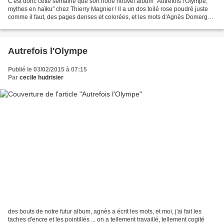
C'est donc cette semaine que sort notre nouvel album "Autrefois l'Olympe,
mythes en haïku" chez Thierry Magnier ! Il a un dos toilé rose poudré juste
comme il faut, des pages denses et colorées, et les mots d'Agnès Domergue,
blancs, juste posés, ...bref,...
Autrefois l'Olympe
Publié le 03/02/2015 à 07:15
Par
cecile hudrisier
des bouts de notre futur album, agnès a écrit les mots, et moi, j'ai fait les
taches d'encre et les pointillés ... on a tellement travaillé, tellement cogité