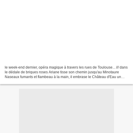
le week-end dernier, opéra magique à travers les rues de Toulouse... /// dans
le dédale de briques roses Ariane tisse son chemin jusqu'au Minotaure
Naseaux fumants et flambeau à la main, il embrase le Château d'Eau un
dernier face à face et Ariane traverse...