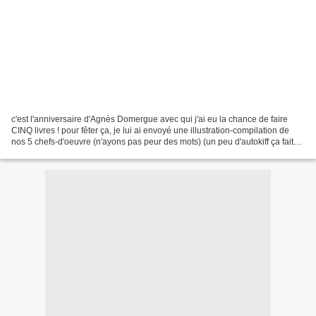
c'est l'anniversaire d'Agnès Domergue avec qui j'ai eu la chance de faire
CINQ livres ! pour fêter ça, je lui ai envoyé une illustration-compilation de
nos 5 chefs-d'oeuvre (n'ayons pas peur des mots) (un peu d'autokiff ça fait
du bien) sauras-tu repérer...