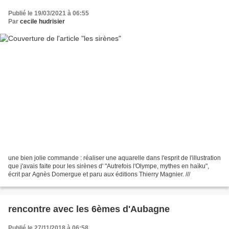
Publié le 19/03/2021 à 06:55
Par
cecile hudrisier
une bien jolie commande : réaliser une aquarelle dans l'esprit de l'illustration
que j'avais faite pour les sirènes d' "Autrefois l'Olympe, mythes en haïku",
écrit par Agnès Domergue et paru aux éditions Thierry Magnier. ///
rencontre avec les 6èmes d'Aubagne
Publié le 27/11/2018 à 06:58