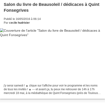
Salon du livre de Beausoleil / dédicaces à Quint
Fonsegrives
Publié le 16/05/2016 à 06:14
Par
cecile hudrisier
j'y serai samedi ! ▲ clique sur l'affiche pour voir le programme et les noms
de tous les invités ! ▲ --- et avant ça, tu peux me retrouver de 14h à 17h
mercredi 18 mai, à la médiathèque de Quint Fonsegrives (près de Toulouse)
pour une rencontre-dédicaces...