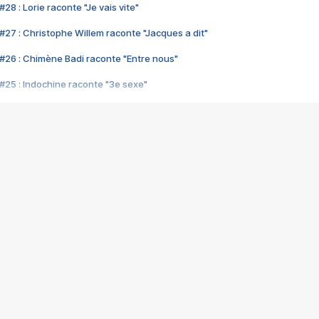
28 : Lorie raconte "Je vais vite"
#27 : Christophe Willem raconte "Jacques a dit"
#26 : Chimène Badi raconte "Entre nous"
#25 : Indochine raconte "3e sexe"
#24 : Zaho raconte "C'est chelou"
#23 : Patrick Bruel raconte "Au café des délices"
#22 : Kyo raconte "Le chemin"
#21 : Nolwenn Leroy raconte "Cassé"
#20 : Patrick Hernandez raconte "Born to be alive"
#19 : Lorie raconte "Près de moi"
#18 : Michael Jones raconte "A nos actes manqués" (avec Jean-Jacque
#17 : Khaled raconte "Aïcha"
#16 : Corneille raconte "Parce qu'on vient de loin"