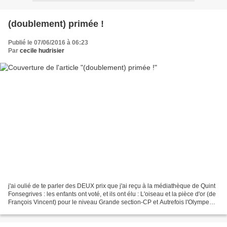
(doublement) primée !
Publié le 07/06/2016 à 06:23
Par
cecile hudrisier
j'ai oulié de te parler des DEUX prix que j'ai reçu à la médiathèque de Quint
Fonsegrives : les enfants ont voté, et ils ont élu : L'oiseau et la pièce d'or (de
François Vincent) pour le niveau Grande section-CP et Autrefois l'Olympe
(d'Agnès Domergue)...