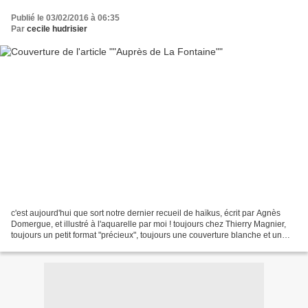
Publié le 03/02/2016 à 06:35
Par
cecile hudrisier
c'est aujourd'hui que sort notre dernier recueil de haïkus, écrit par Agnès
Domergue, et illustré à l'aquarelle par moi ! toujours chez Thierry Magnier,
toujours un petit format "précieux", toujours une couverture blanche et un
dos toilé coloré (cette...