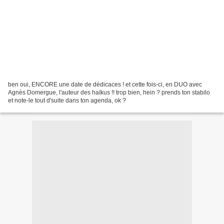
ben oui, ENCORE une date de dédicaces ! et cette fois-ci, en DUO avec
Agnès Domergue, l'auteur des haïkus !! trop bien, hein ? prends ton stabilo
et note-le tout d'suite dans ton agenda, ok ?