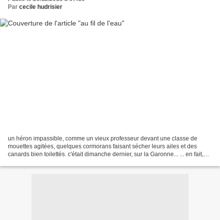
Par
cecile hudrisier
un héron impassible, comme un vieux professeur devant une classe de
mouettes agitées, quelques cormorans faisant sécher leurs ailes et des
canards bien toilettés. c'était dimanche dernier, sur la Garonne... ... en fait,
les cormorans, ça me fait un peu...