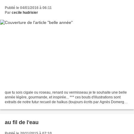
Publié le 04/01/2016 à 06:11
Par
cecile hudrisier
que tu sois cigale ou roseau, renard ou vermisseau je te souhaite une belle
année légère, gourmande, et inspirée... *** ces bouts d'illustrations sont
extraits de notre futur recueil de haïkus (toujours écrits par Agnès Domergue,
toujours pour les éditions...
au fil de l'eau
Publié le 20/11/2015 à 07:10