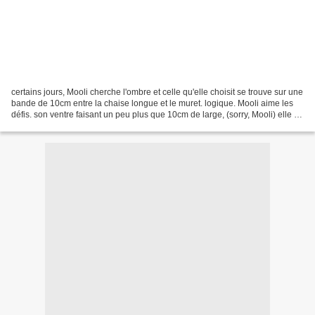
certains jours, Mooli cherche l'ombre et celle qu'elle choisit se trouve sur une
bande de 10cm entre la chaise longue et le muret. logique. Mooli aime les
défis. son ventre faisant un peu plus que 10cm de large, (sorry, Mooli) elle se
contorsionne, s'étire,...