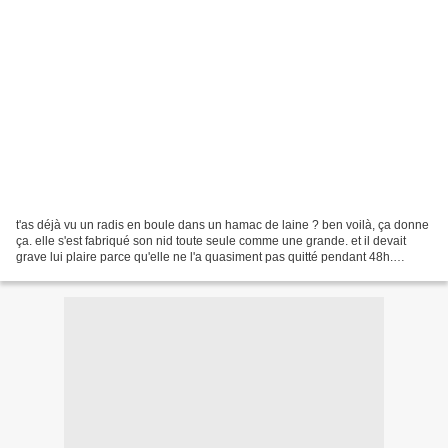
t'as déjà vu un radis en boule dans un hamac de laine ? ben voilà, ça donne
ça. elle s'est fabriqué son nid toute seule comme une grande. et il devait
grave lui plaire parce qu'elle ne l'a quasiment pas quitté pendant 48h.
#sudation et le jour qui a suivi,...