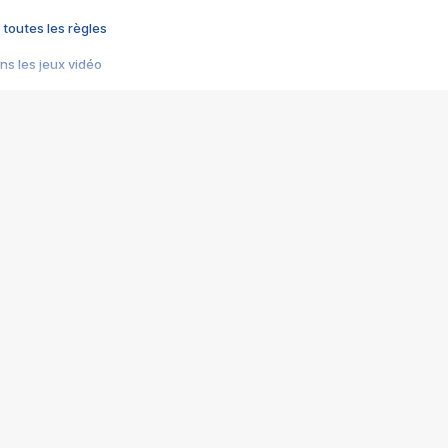
 toutes les règles
s les jeux vidéo
us choquant de Rockstar ? - Le scandale BULLY
e plus moche de Steam
du RÊVE tourne au CAUCHEMAR
pendant 8 heures
it… à tort
umiliés par un jeu vidéo
ire - Final Fantasy 8
ti un empire - Age of Empires
story DOFUS
tard, il crée l'un des pires jeux de tous les temps, MindsEye.