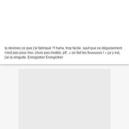
tu devines ce que j'ai fabriqué ?! haha. trop facile. sauf que ce déguisement
n'est pas pour moi. chuis pas invitée. pff. ♫ on fait les fouuuuus ! ♪ ça y est,
j'ai la singuite. Enregistrer Enregistrer