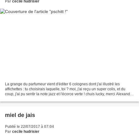
Par
cecile hudrisier
La grange du parfumeur vient d'éditer 6 colognes dont j'ai illustré les
affichettes : tu choisirais laquelle, toi ? moi, j'ai reçu un super colis, et du
coup, j'ai pu sentir la note jazz et l'écorce verte ! chuis lucky, merci Alexandra
! Enregistrer Enregistrer...
miel de jais
Publié le 22/07/2017 à 07:04
Par
cecile hudrisier