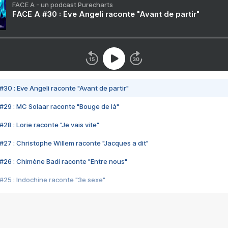
FACE A - un podcast Purecharts
FACE A #30 : Eve Angeli raconte "Avant de partir"
#30 : Eve Angeli raconte "Avant de partir"
#29 : MC Solaar raconte "Bouge de là"
28 : Lorie raconte "Je vais vite"
#27 : Christophe Willem raconte "Jacques a dit"
#26 : Chimène Badi raconte "Entre nous"
#25 : Indochine raconte "3e sexe"
#24 : Zaho raconte "C'est chelou"
#23 : Patrick Bruel raconte "Au café des délices"