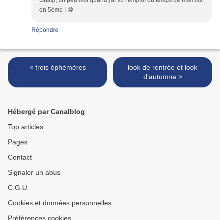
Ouaip, un peu moi quand j'ai vu l'emploi du temps de mon fils
en 5ème ! 😁
Répondre
< trois éphémères
look de rentrée et look
d'automne >
Hébergé par Canalblog
Top articles
Pages
Contact
Signaler un abus
C.G.U.
Cookies et données personnelles
Préférences cookies