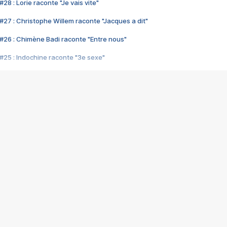
28 : Lorie raconte "Je vais vite"
#27 : Christophe Willem raconte "Jacques a dit"
#26 : Chimène Badi raconte "Entre nous"
#25 : Indochine raconte "3e sexe"
#24 : Zaho raconte "C'est chelou"
#23 : Patrick Bruel raconte "Au café des délices"
#22 : Kyo raconte "Le chemin"
#21 : Nolwenn Leroy raconte "Cassé"
#20 : Patrick Hernandez raconte "Born to be alive"
#19 : Lorie raconte "Près de moi"
#18 : Michael Jones raconte "A nos actes manqués" (avec Jean-Jacque
#17 : Khaled raconte "Aïcha"
#16 : Corneille raconte "Parce qu'on vient de loin"