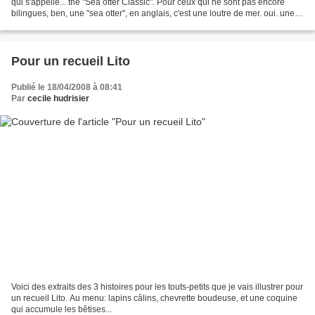
qui s'appelle... the "Sea otter Classic". Pour ceux qui ne sont pas encore
bilingues, ben, une "sea otter", en anglais, c'est une loutre de mer. oui. une
loutre. comme moi....
Pour un recueil Lito
Publié le 18/04/2008 à 08:41
Par
cecile hudrisier
Voici des extraits des 3 histoires pour les touts-petits que je vais illustrer pour
un recueil Lito. Au menu: lapins câlins, chevrette boudeuse, et une coquine
qui accumule les bêtises...