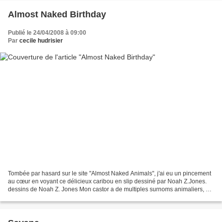
Almost Naked Birthday
Publié le 24/04/2008 à 09:00
Par
cecile hudrisier
Tombée par hasard sur le site "Almost Naked Animals", j'ai eu un pincement
au cœur en voyant ce délicieux caribou en slip dessiné par Noah Z.Jones.
dessins de Noah Z. Jones Mon castor a de multiples surnoms animaliers, et
comme il est canadien, forcément,...