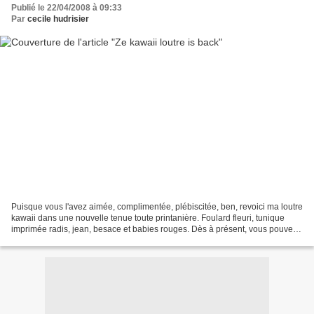
Publié le 22/04/2008 à 09:33
Par
cecile hudrisier
Puisque vous l'avez aimée, complimentée, plébiscitée, ben, revoici ma loutre
kawaii dans une nouvelle tenue toute printanière. Foulard fleuri, tunique
imprimée radis, jean, besace et babies rouges. Dès à présent, vous pouvez
participer au Grand Jeu Concours-où-y'a-rien-à-gagner-à-part-toute-mon-
estime...