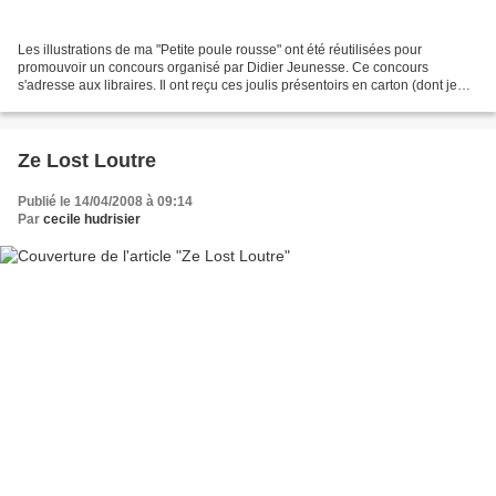
Les illustrations de ma "Petite poule rousse" ont été réutilisées pour
promouvoir un concours organisé par Didier Jeunesse. Ce concours
s'adresse aux libraires. Il ont reçu ces joulis présentoirs en carton (dont je
suis pas peu fière) pour les inciter...
Ze Lost Loutre
Publié le 14/04/2008 à 09:14
Par
cecile hudrisier