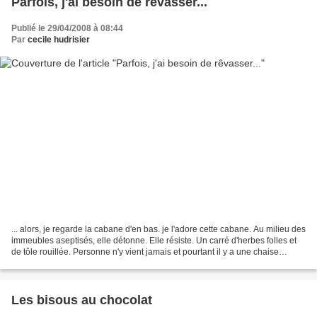
Parfois, j'ai besoin de rêvasser...
Publié le 29/04/2008 à 08:44
Par
cecile hudrisier
... alors, je regarde la cabane d'en bas. je l'adore cette cabane. Au milieu des
immeubles aseptisés, elle détonne. Elle résiste. Un carré d'herbes folles et
de tôle rouillée. Personne n'y vient jamais et pourtant il y a une chaise
plantée devant. Enigmatique....
Les bisous au chocolat