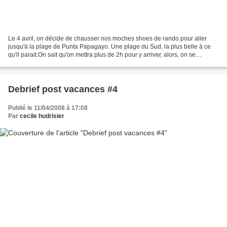
Le 4 avril, on décide de chausser nos moches shoes de rando pour aller
jusqu'à la plage de Punta Papagayo. Une plage du Sud, la plus belle à ce
qu'il parait.On sait qu'on mettra plus de 2h pour y arriver, alors, on se
motive.On longe l'océan jusqu'à Playa...
Debrief post vacances #4
Publié le 11/04/2008 à 17:08
Par
cecile hudrisier