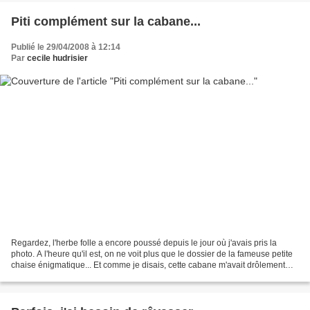
Piti complément sur la cabane...
Publié le 29/04/2008 à 12:14
Par
cecile hudrisier
Regardez, l'herbe folle a encore poussé depuis le jour où j'avais pris la
photo. A l'heure qu'il est, on ne voit plus que le dossier de la fameuse petite
chaise énigmatique... Et comme je disais, cette cabane m'avait drôlement
inspirée du temps où je...