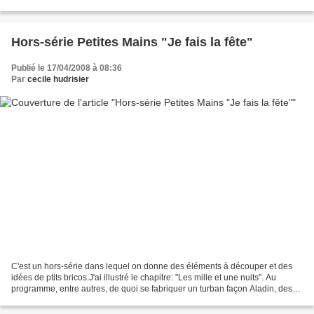
Hors-série Petites Mains "Je fais la fête"
Publié le 17/04/2008 à 08:36
Par
cecile hudrisier
C'est un hors-série dans lequel on donne des éléments à découper et des
idées de ptits bricos.J'ai illustré le chapitre: "Les mille et une nuits". Au
programme, entre autres, de quoi se fabriquer un turban façon Aladin, des
babouches, une ceinture, un...