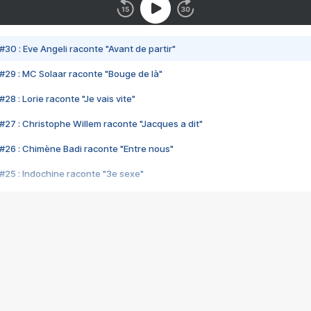
#30 : Eve Angeli raconte "Avant de partir"
#29 : MC Solaar raconte "Bouge de là"
28 : Lorie raconte "Je vais vite"
#27 : Christophe Willem raconte "Jacques a dit"
#26 : Chimène Badi raconte "Entre nous"
#25 : Indochine raconte "3e sexe"
#24 : Zaho raconte "C'est chelou"
#23 : Patrick Bruel raconte "Au café des délices"
#22 : Kyo raconte "Le chemin"
#21 : Nolwenn Leroy raconte "Cassé"
#20 : Patrick Hernandez raconte "Born to be alive"