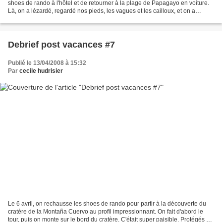
shoes de rando à l'hôtel et de retourner à la plage de Papagayo en voiture.
Là, on a lézardé, regardé nos pieds, les vagues et les cailloux, et on a
doucement continué à brûler.Fatigués...
Debrief post vacances #7
Publié le 13/04/2008 à 15:32
Par
cecile hudrisier
Le 6 avril, on rechausse les shoes de rando pour partir à la découverte du
cratère de la Montaña Cuervo au profil impressionnant. On fait d'abord le
tour, puis on monte sur le bord du cratère. C'était super paisible. Protégés du