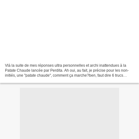
Vlà la suite de mes réponses ultra personnelles et archi inattendues à la
Patate Chaude lancée par Perdita. Ah oui, au fait, je précise pour les non-
initiés, une "patate chaude", comment ça marche?ben, faut dire 6 trucs
intimes, genre, je me décolore...