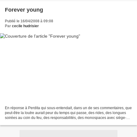
Forever young
Publié le 16/04/2008 à 09:08
Par
cecile hudrisier
En réponse à Perdita qui sous-entendait, dans un de ses commentaires, que
peut-être la loutre aurait peur du temps qui passe, des rides, des longues
soirées au coin du feu, des responsabilités, des monospaces avec siège-
bébé, des plans d' épargne-logement-retraite-prévoyance-obsèques,...