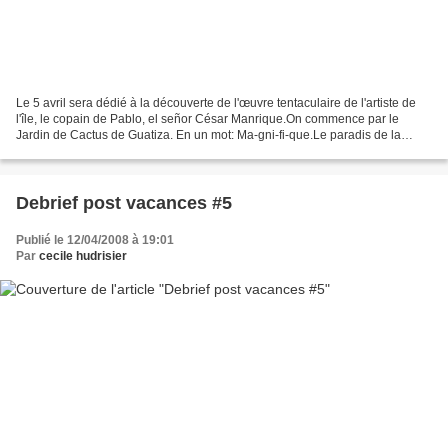
Le 5 avril sera dédié à la découverte de l'œuvre tentaculaire de l'artiste de
l'île, le copain de Pablo, el señor César Manrique.On commence par le
Jardin de Cactus de Guatiza. En un mot: Ma-gni-fi-que.Le paradis de la
loutre. Arthrite de l'index à force...
Debrief post vacances #5
Publié le 12/04/2008 à 19:01
Par
cecile hudrisier