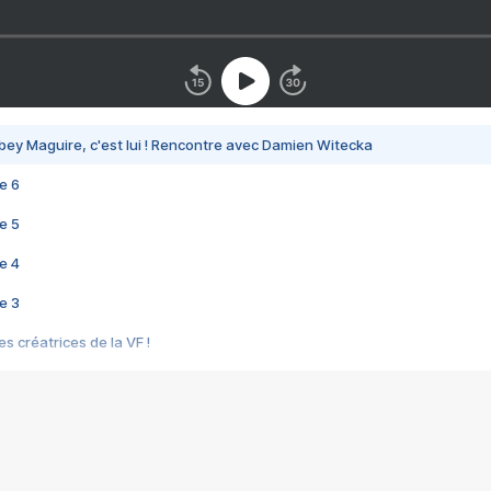
bey Maguire, c'est lui ! Rencontre avec Damien Witecka
e 6
e 5
e 4
e 3
s créatrices de la VF !
e 2
e 1
e Mektoub My Love arrive enfin ! Rencontre avec Shaïn Boumedine et Sal