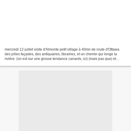
mercredi 12 juillet visite d'Almonte petit village à 40mn de route d'Ottawa.
des jolies façades, des antiquaires, librairies, et un chemin qui longe la
rivière. (on est sur une grosse tendance canards, ici) (mais pas que) et
comme par hasard, on est tombés...