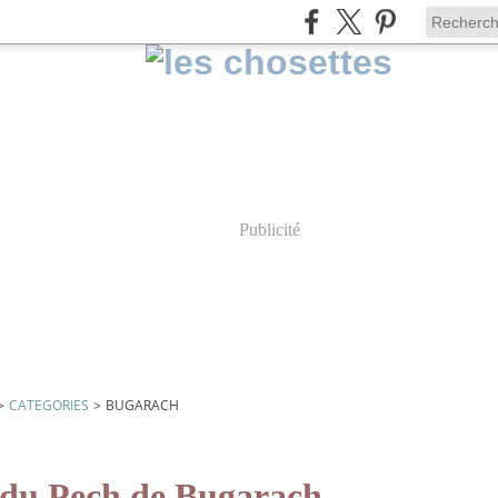
Publicité
>
CATEGORIES
>
BUGARACH
r du Pech de Bugarach