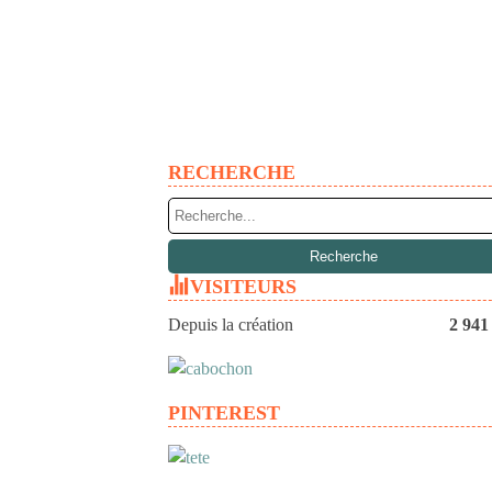
RECHERCHE
VISITEURS
Depuis la création
2 941
PINTEREST