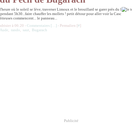
l'heure où le soleil se lève, traverser Limoux et le brouillard se garer près du l
pendant 5h30...faire chauffer les mollets ! petit détour pour aller voir la Casc
sérieuses commencent... le panneau...
udrisier à 06:20 -
Commentaires [
…
]
- Permalien [
#
]
Aude
,
rando
,
saut
,
Bugarach
Publicité