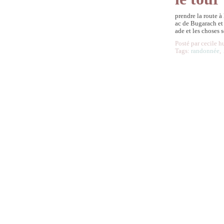
prendre la route à 
ac de Bugarach et 
ade et les choses 
Posté par cecile h
Tags:
randonnée
,