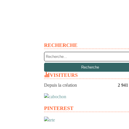
RECHERCHE
VISITEURS
Depuis la création
2 941
PINTEREST