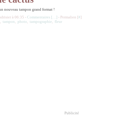
 un nouveau tampon grand format !
udrisier à 06:35 -
Commentaires [
…
]
- Permalien [
#
]
s
,
tampon
,
photo
,
tampographie
,
fleur
Publicité