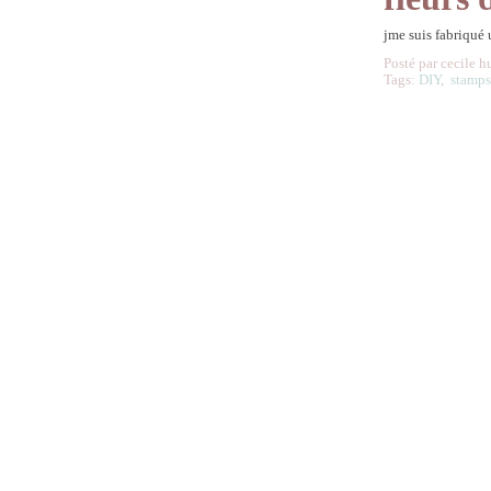
jme suis fabriqué
Posté par cecile h
Tags:
DIY
,
stamp