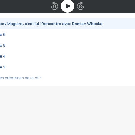
bey Maguire, c'est lui ! Rencontre avec Damien Witecka
e 6
e 5
e 4
e 3
s créatrices de la VF !
e 2
e 1
e Mektoub My Love arrive enfin ! Rencontre avec Shaïn Boumedine et Sal
i : après Toni en famille
elle réalise le bouleversant Dites lui que je l'aime