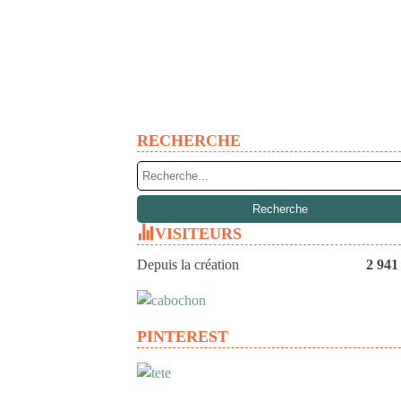
RECHERCHE
VISITEURS
Depuis la création
2 941
PINTEREST