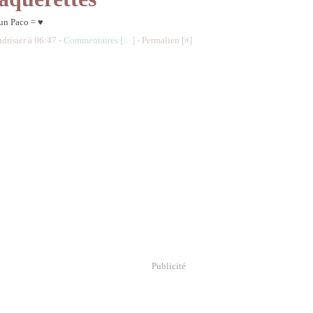
 un Paco = ♥
udrisier à 06:47 -
Commentaires [
…
]
- Permalien [
#
]
Publicité