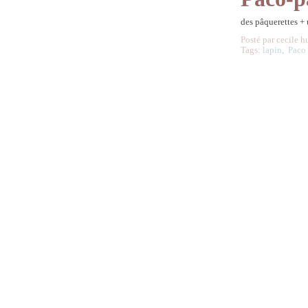
des pâquerettes +
Posté par cecile h
Tags:
lapin
,
Paco