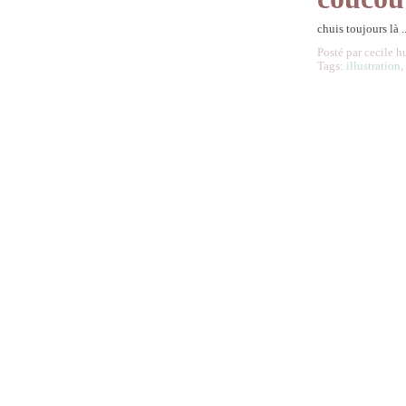
chuis toujours là ..
Posté par cecile h
Tags:
illustration