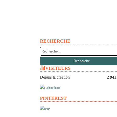
RECHERCHE
VISITEURS
Depuis la création
2 941
PINTEREST