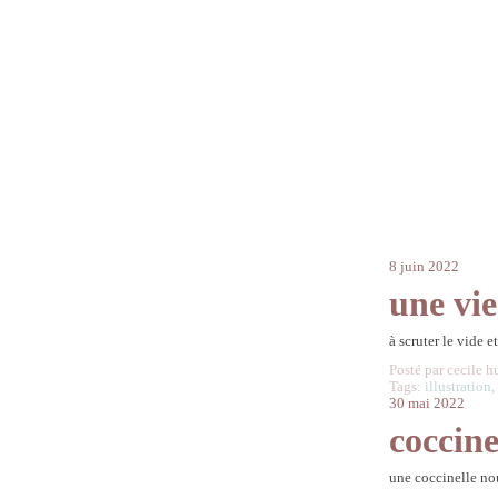
8 juin 2022
une vie
à scruter le vide e
Posté par cecile h
Tags:
illustration
30 mai 2022
coccine
une coccinelle nou