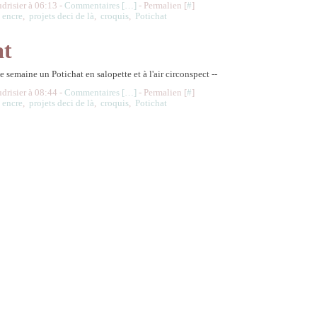
udrisier à 06:13 -
Commentaires [
…
]
- Permalien [
#
]
,
encre
,
projets deci de là
,
croquis
,
Potichat
at
e semaine un Potichat en salopette et à l'air circonspect --
udrisier à 08:44 -
Commentaires [
…
]
- Permalien [
#
]
,
encre
,
projets deci de là
,
croquis
,
Potichat