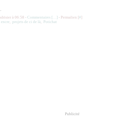
.
udrisier à 06:58 -
Commentaires [
…
]
- Permalien [
#
]
,
encre
,
projets de ci de là
,
Potichat
Publicité