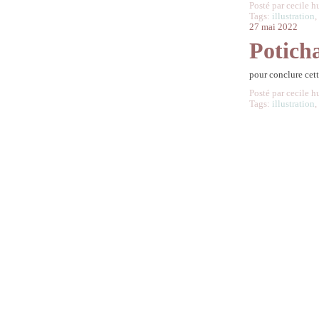
Posté par cecile h
Tags:
illustration
27 mai 2022
Potich
pour conclure cett
Posté par cecile h
Tags:
illustration