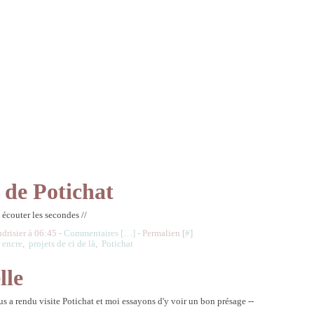
 de Potichat
t écouter les secondes //
udrisier à 06:45 -
Commentaires [
…
]
- Permalien [
#
]
,
encre
,
projets de ci de là
,
Potichat
lle
s a rendu visite Potichat et moi essayons d'y voir un bon présage --