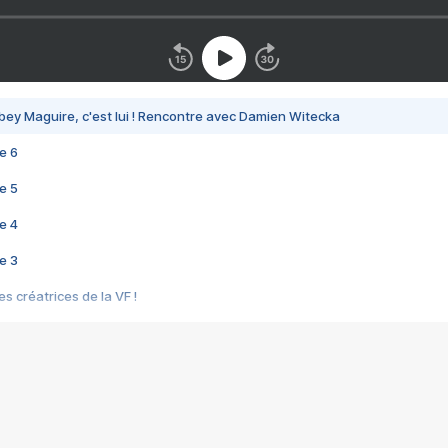
bey Maguire, c'est lui ! Rencontre avec Damien Witecka
e 6
e 5
e 4
e 3
s créatrices de la VF !
e 2
e 1
e Mektoub My Love arrive enfin ! Rencontre avec Shaïn Boumedine et Sal
i : après Toni en famille