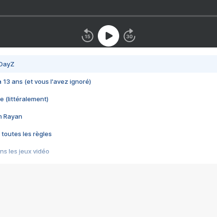
 DayZ
 a 13 ans (et vous l'avez ignoré)
e (littéralement)
im Rayan
 toutes les règles
s les jeux vidéo
us choquant de Rockstar ? - Le scandale BULLY
e plus moche de Steam
du RÊVE tourne au CAUCHEMAR