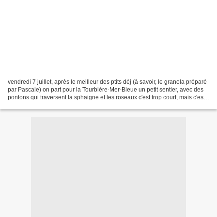
vendredi 7 juillet, après le meilleur des ptits déj (à savoir, le granola préparé
par Pascale) on part pour la Tourbière-Mer-Bleue un petit sentier, avec des
pontons qui traversent la sphaigne et les roseaux c'est trop court, mais c'est
beau ! on croise...