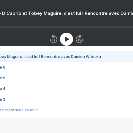
 DiCaprio et Tobey Maguire, c'est lui ! Rencontre avec Dam
bey Maguire, c'est lui ! Rencontre avec Damien Witecka
e 6
e 5
e 4
e 3
s créatrices de la VF !
e 2
e 1