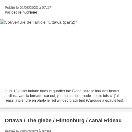
Publié le 01/08/2023 à 07:17
Par
cecile hudrisier
jeudi 13 juillet balade dans le quartier the Glebe, faire le tour des beaux
jardins avant la tornade. car oui, ya une alerte tornade... cette fois-ci, j'ai
réussi à prendre en photo le red winged black bird (Carouge à épaulettes) :
puisqu'on doit rester...
Ottawa / The glebe / Hintonburg / canal Rideau
Publié le 28/07/2023 à 07:04