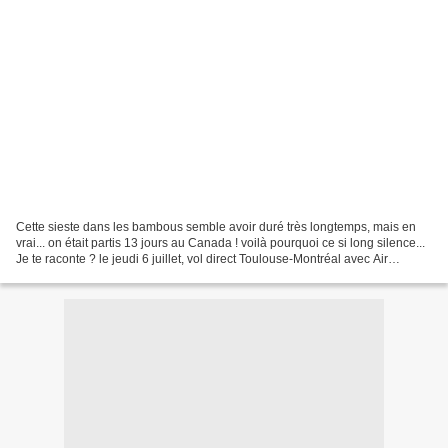
Cette sieste dans les bambous semble avoir duré très longtemps, mais en
vrai... on était partis 13 jours au Canada ! voilà pourquoi ce si long silence...
Je te raconte ? le jeudi 6 juillet, vol direct Toulouse-Montréal avec Air
Canada. être accueillis...