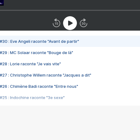
#30 : Eve Angeli raconte "Avant de partir"
#29 : MC Solaar raconte "Bouge de là"
28 : Lorie raconte "Je vais vite"
#27 : Christophe Willem raconte "Jacques a dit"
#26 : Chimène Badi raconte "Entre nous"
#25 : Indochine raconte "3e sexe"
#24 : Zaho raconte "C'est chelou"
#23 : Patrick Bruel raconte "Au café des délices"
#22 : Kyo raconte "Le chemin"