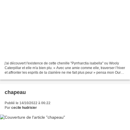
j'ai découvert l'existence de cette chenille "Pyrrharctia isabella" ou Wooly
Caterpillar et elle m'a bien plu. « Avec une amie comme elle, traverser l’hiver
et affronter les esprits de la clairière ne me fait plus peur » pensa mon Ours.
//
chapeau
Publié le 14/10/2022 à 06:22
Par
cecile hudrisier