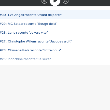
#30 : Eve Angeli raconte "Avant de partir"
#29 : MC Solaar raconte "Bouge de là"
28 : Lorie raconte "Je vais vite"
#27 : Christophe Willem raconte "Jacques a dit"
#26 : Chimène Badi raconte "Entre nous"
#25 : Indochine raconte "3e sexe"
#24 : Zaho raconte "C'est chelou"
#23 : Patrick Bruel raconte "Au café des délices"
#22 : Kyo raconte "Le chemin"
#21 : Nolwenn Leroy raconte "Cassé"
#20 : Patrick Hernandez raconte "Born to be alive"