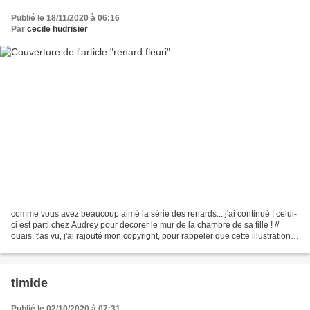
Publié le 18/11/2020 à 06:16
Par
cecile hudrisier
comme vous avez beaucoup aimé la série des renards... j'ai continué ! celui-
ci est parti chez Audrey pour décorer le mur de la chambre de sa fille ! //
ouais, t'as vu, j'ai rajouté mon copyright, pour rappeler que cette illustration
(comme TOUTES mes...
timide
Publié le 02/10/2020 à 07:31