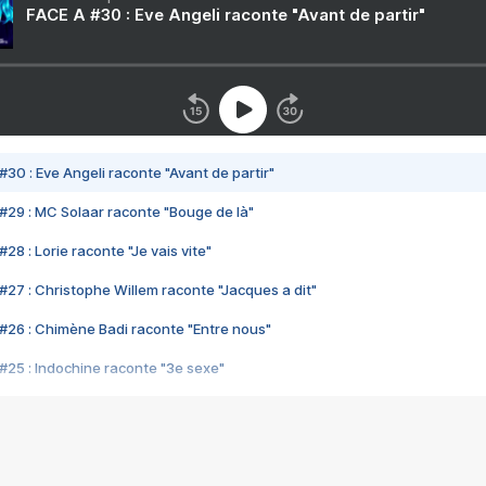
FACE A #30 : Eve Angeli raconte "Avant de partir"
#30 : Eve Angeli raconte "Avant de partir"
#29 : MC Solaar raconte "Bouge de là"
28 : Lorie raconte "Je vais vite"
#27 : Christophe Willem raconte "Jacques a dit"
#26 : Chimène Badi raconte "Entre nous"
#25 : Indochine raconte "3e sexe"
#24 : Zaho raconte "C'est chelou"
#23 : Patrick Bruel raconte "Au café des délices"
#22 : Kyo raconte "Le chemin"