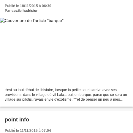
Publié le 18/11/2015 à 06:30
Par
cecile hudrisier
c'est au tout début de l'histoire, lorsque la petite souris arrive avec ses
provisions, dans le village où vit Lala... oui, en barque. parce que ce sera un
village sur pilotis. j'avais envie d'exotisme. ^^et de penser un peu à mes
futures vacances aussi...
point info
Publié le 11/11/2015 à 07:04