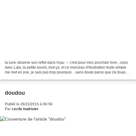
la lune observe son reflet dans l'eau --- c'est pour mon prochain livre...celui
avec Lala, la petite souris, tout ça. et ce morceau d'illustration toute simple
me met en joie, je sais pas trop pourquoi... sans doute parce que j'ai toujours
aimé que la...
doudou
Publié le 26/11/2015 à 06:56
Par
cecile hudrisier