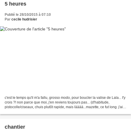
5 heures
Publié le 28/10/2015 à 07:10
Par
cecile hudrisier
c'est le temps qu'il m'a fallu, grosso modo, pour boucler la valise de Lala... t'y
crois ?! non parce que moi, j'en reviens toujours pas... (d'habitude,
pistocolle/ciseaux, chuis plutôt rapide, mais làààà...mazette, ce fut long. j'ai
hésité, modifié,...
chantier