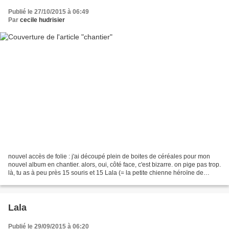
Publié le 27/10/2015 à 06:49
Par
cecile hudrisier
nouvel accès de folie : j'ai découpé plein de boites de céréales pour mon
nouvel album en chantier. alors, oui, côté face, c'est bizarre. on pige pas trop.
là, tu as à peu près 15 souris et 15 Lala (= la petite chienne héroïne de
l'histoire) ce qui est...
Lala
Publié le 29/09/2015 à 06:20