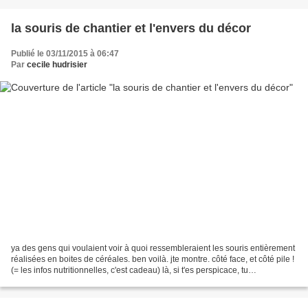
la souris de chantier et l'envers du décor
Publié le 03/11/2015 à 06:47
Par
cecile hudrisier
ya des gens qui voulaient voir à quoi ressembleraient les souris entièrement
réalisées en boites de céréales. ben voilà. jte montre. côté face, et côté pile !
(= les infos nutritionnelles, c'est cadeau) là, si t'es perspicace, tu
remarqueras qu'il y a...