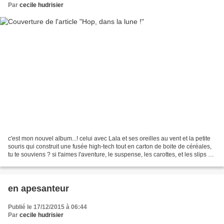
Par
cecile hudrisier
c'est mon nouvel album...! celui avec Lala et ses oreilles au vent et la petite
souris qui construit une fusée high-tech tout en carton de boite de céréales,
tu te souviens ? si t'aimes l'aventure, le suspense, les carottes, et les slips à
pois, enfile...
en apesanteur
Publié le 17/12/2015 à 06:44
Par
cecile hudrisier