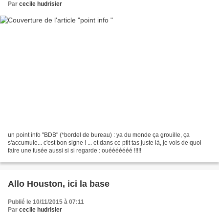
Par
cecile hudrisier
un point info "BDB" (*bordel de bureau) : ya du monde ça grouille, ça
s'accumule... c'est bon signe ! ... et dans ce ptit tas juste là, je vois de quoi
faire une fusée aussi si si regarde : ouééééééé !!!!!
Allo Houston, ici la base
Publié le 10/11/2015 à 07:11
Par
cecile hudrisier